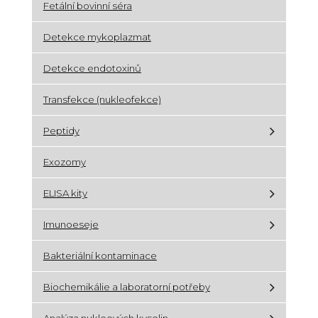
Fetální bovinní séra
Detekce mykoplazmat
Detekce endotoxinů
Transfekce (nukleofekce)
Peptidy
Exozomy
ELISA kity
Imunoeseje
Bakteriální kontaminace
Biochemikálie a laboratorní potřeby