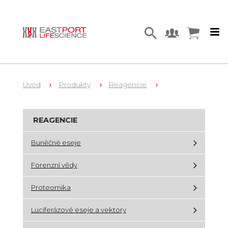
Úvod
Produkty
Reagencie
REAGENCIE
Buněčné eseje
Forenzní vědy
Proteomika
Luciferázové eseje a vektory