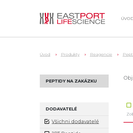
ÚVO
Úvod
Produkty
Reagencie
Pept
Zb
Obj
PEPTIDY NA ZAKÁZKU
DODAVATELÉ
Zob
Všichni dodavatelé