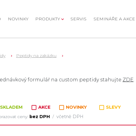
D
NOVINKY
PRODUKTY
SERVIS
SEMINÁŘE A AKCE
idy
Peptidy na zakázku
oží v kategorii
ednávkový formulář na custom peptidy stahujte
ZDE
.
SKLADEM
AKCE
NOVINKY
SLEVY
bez DPH
včetně DPH
razovat ceny:
/