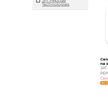
JPT Peptide
Technologies
Cen
na 
JPT 
PEP
Cen
NA O