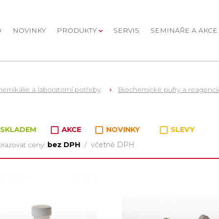
D
NOVINKY
PRODUKTY
SERVIS
SEMINÁŘE A AKCE
emikálie a laboratorní potřeby
Biochemické pufry a reagenci
oží v kategorii
SKLADEM
AKCE
NOVINKY
SLEVY
bez DPH
včetně DPH
razovat ceny:
/