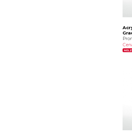
Acr
Gra
Prom
Cen
NELZ