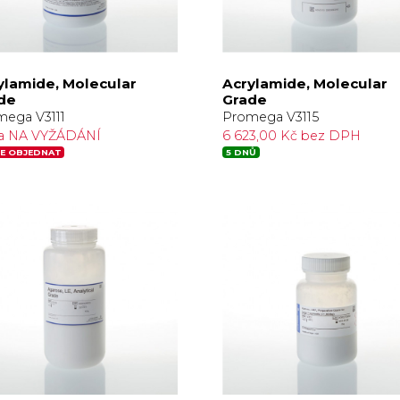
ylamide, Molecular
Acrylamide, Molecular
de
Grade
ega V3111
Promega V3115
a NA VYŽÁDÁNÍ
6 623,00 Kč bez DPH
E OBJEDNAT
5 DNŮ