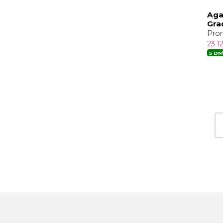
Aga
Gra
Pro
23 1
5 DN