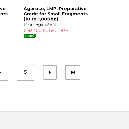
ive
Agarose, LMP, Preparative
nts
Grade for Small Fragments
(10 to 1,000bp)
Promega V3841
6 832,00 Kč bez DPH
5 DNŮ
4
5