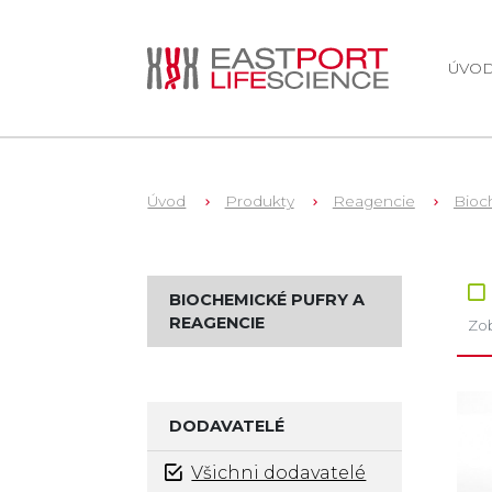
ÚVO
Úvod
Produkty
Reagencie
Bioch
Zb
BIOCHEMICKÉ PUFRY A
REAGENCIE
Zob
DODAVATELÉ
Všichni dodavatelé