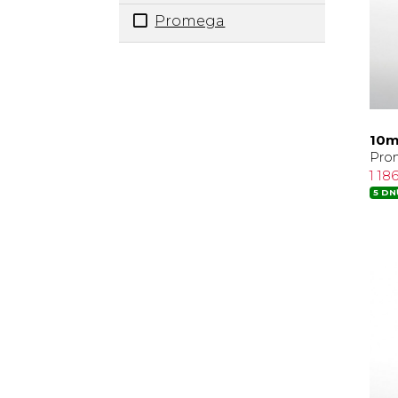
Promega
10m
Pro
1 18
5 DN