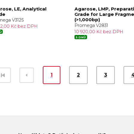
rose, LE, Analytical
Agarose, LMP, Preparat
de
Grade for Large Fragme
(>1,000bp)
mega V3125
Promega V2831
22,00 Kč bez DPH
10 920,00 Kč bez DPH
Ů
5 DNŮ
1
2
3