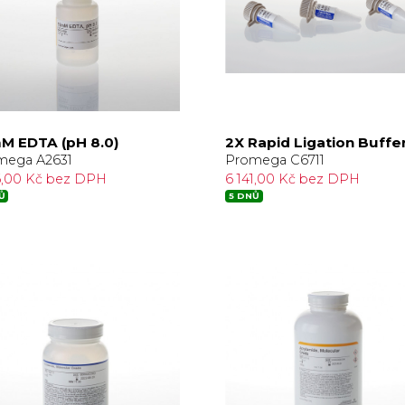
M EDTA (pH 8.0)
2X Rapid Ligation Buffe
mega A2631
Promega C6711
6,00 Kč bez DPH
6 141,00 Kč bez DPH
Ů
5 DNŮ