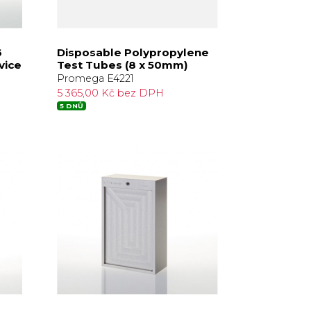
6
Disposable Polypropylene
vice
Test Tubes (8 x 50mm)
Promega E4221
5 365,00 Kč bez DPH
5 DNŮ