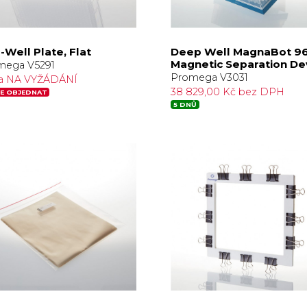
-Well Plate, Flat
Deep Well MagnaBot 9
Magnetic Separation De
mega V5291
Promega V3031
a NA VYŽÁDÁNÍ
38 829,00 Kč bez DPH
E OBJEDNAT
5 DNŮ