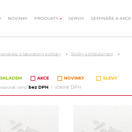
D
NOVINKY
PRODUKTY
SERVIS
SEMINÁŘE A AKCE
emikálie a laboratorní potřeby
Špičky a příslušenství
oží v kategorii
SKLADEM
AKCE
NOVINKY
SLEVY
bez DPH
včetně DPH
razovat ceny:
/