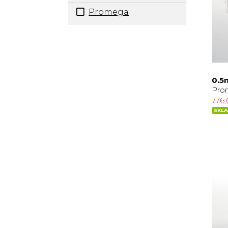
Promega
0.5
Pro
776
SKL