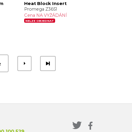
cm
Heat Block Insert
Promega Z3651
Cena NA VYŽÁDÁNÍ
NELZE OBJEDNAT
4
0 100 529