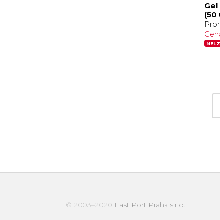
Gel
(50
Pro
Cen
NELZ
© 2003–2020
East Port Praha s.r.o.