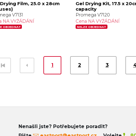
 Drying Film, 25.0 x 28cm
Gel Drying Kit, 17.5 x 20
 uses)
capacity
mega V7131
Promega V7120
a NA VYŽÁDÁNÍ
Cena NA VYŽÁDÁNÍ
E OBJEDNAT
NELZE OBJEDNAT
1
2
3
Nenašli jste? Potřebujete poradit?
Pište
eastport@eastport.cz
Volejte
80