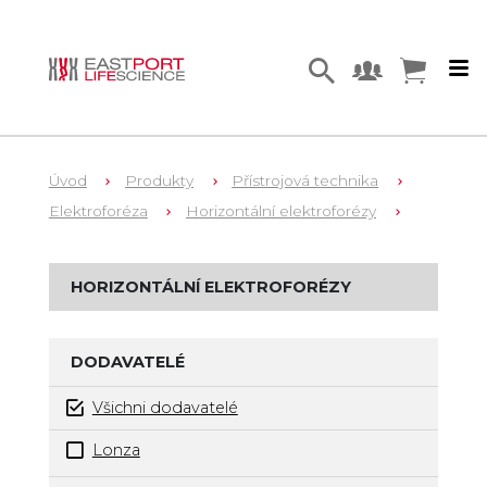
Úvod
Produkty
Přístrojová technika
Elektroforéza
Horizontální elektroforézy
HORIZONTÁLNÍ ELEKTROFORÉZY
DODAVATELÉ
Všichni dodavatelé
Lonza