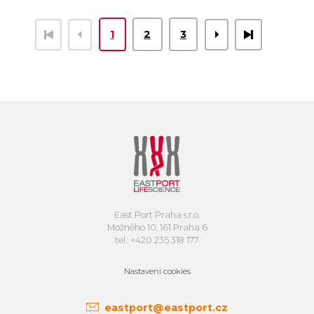
1
2
3
East Port Praha s.r.o.
Možného 10, 161 Praha 6
tel.: +420 235 318 177
Nastavení cookies
eastport@eastport.cz