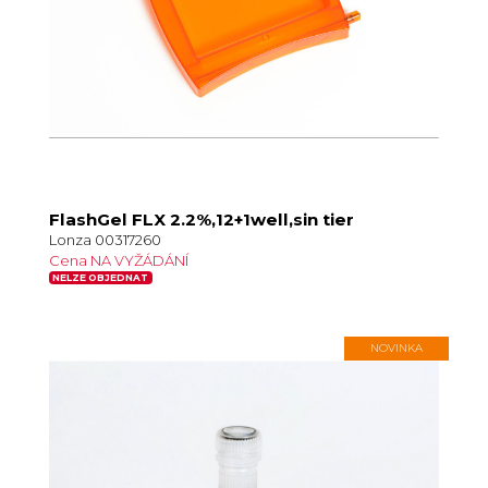
FlashGel FLX 2.2%,12+1well,sin tier
Lonza 00317260
Cena NA VYŽÁDÁNÍ
NELZE OBJEDNAT
NOVINKA