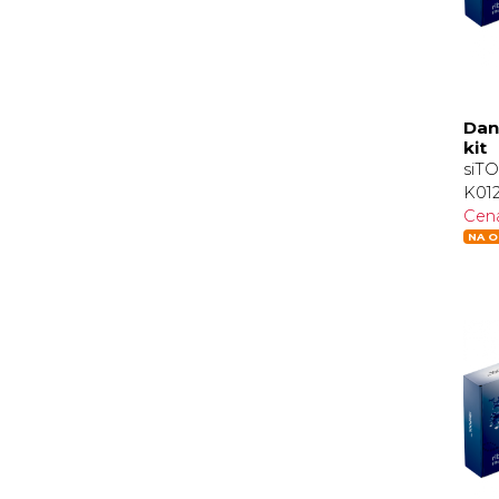
Dan
kit
siT
K012
Cen
NA O