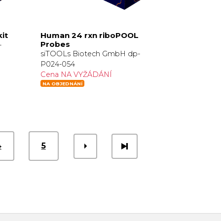
it
Human 24 rxn riboPOOL
Probes
-
siTOOLs Biotech GmbH dp-
P024-054
Cena NA VYŽÁDÁNÍ
NA OBJEDNÁNÍ
4
5