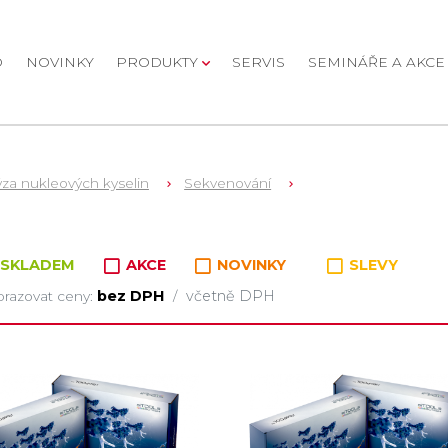
D
NOVINKY
PRODUKTY
SERVIS
SEMINÁŘE A AKCE
ýza nukleových kyselin
Sekvenování
oží v kategorii
SKLADEM
AKCE
NOVINKY
SLEVY
bez DPH
včetně DPH
razovat ceny:
/