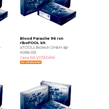
Blood Parasite 96 rxn
riboPOOL kit
-
siTOOLs Biotech GmbH dp-
K096-051
Cena NA VYŽÁDÁNÍ
NA OBJEDNÁNÍ