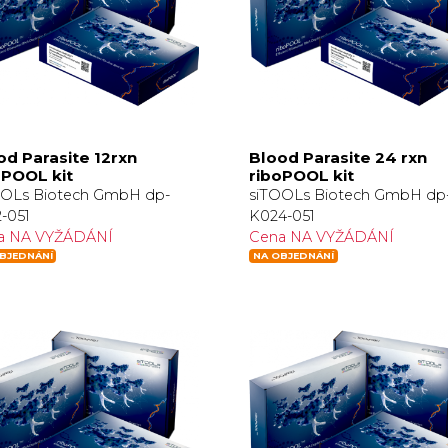
od Parasite 12rxn
Blood Parasite 24 rxn
oPOOL kit
riboPOOL kit
OOLs Biotech GmbH dp-
siTOOLs Biotech GmbH dp
-051
K024-051
a NA VYŽÁDÁNÍ
Cena NA VYŽÁDÁNÍ
BJEDNÁNÍ
NA OBJEDNÁNÍ