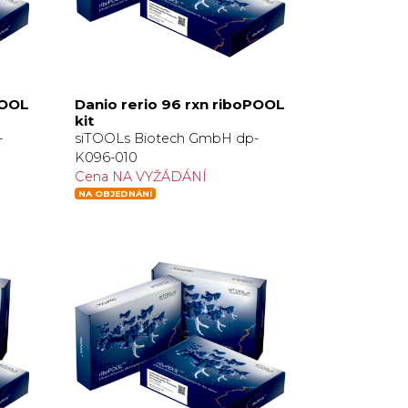
POOL
Danio rerio 96 rxn riboPOOL
kit
-
siTOOLs Biotech GmbH dp-
K096-010
Cena NA VYŽÁDÁNÍ
NA OBJEDNÁNÍ