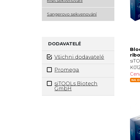
RNA sekvenování
Sangerovo sekvenování
DODAVATELÉ
Blo
rib
Všichni dodavatelé
siT
K012
Promega
Cen
NA O
siTOOLs Biotech
GmbH