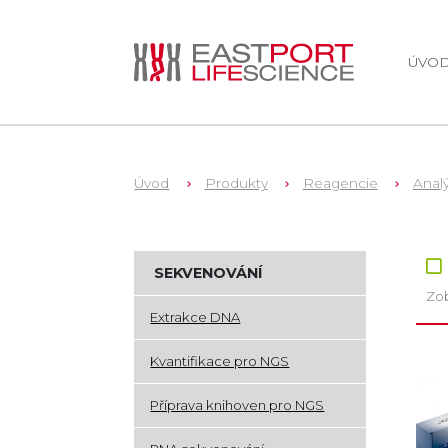
ÚVO
Úvod
Produkty
Reagencie
Anal
Zb
SEKVENOVÁNÍ
Zob
Extrakce DNA
Kvantifikace pro NGS
Příprava knihoven pro NGS