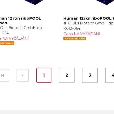
an 12 rxn riboPOOL
Human 12rxn riboPOOL k
bes
siTOOLs Biotech GmbH dp
OOLs Biotech GmbH dp-
K012-054
2-054
Cena NA VYŽÁDÁNÍ
a NA VYŽÁDÁNÍ
NA OBJEDNÁNÍ
BJEDNÁNÍ
1
2
3