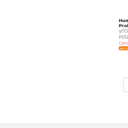
Hum
Pro
siT
P01
Cen
NA O