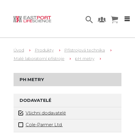
Úvod
Produkty
Přístrojová technika
Malé laboratorní přístroje
pH metry
PH METRY
DODAVATELÉ
Všichni dodavatelé
Cole-Parmer Ltd.