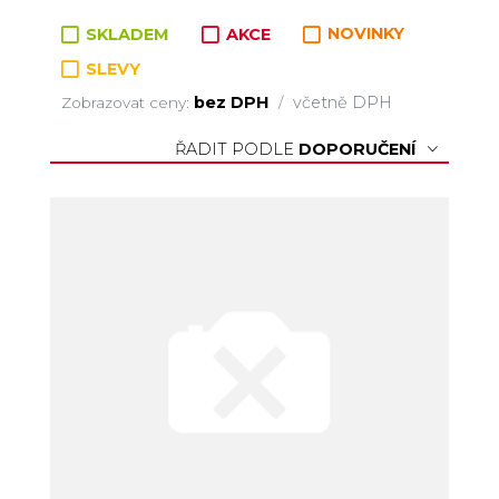
Zboží v kategorii
SKLADEM
AKCE
NOVINKY
SLEVY
bez DPH
včetně DPH
Zobrazovat ceny:
/
ŘADIT PODLE
DOPORUČENÍ