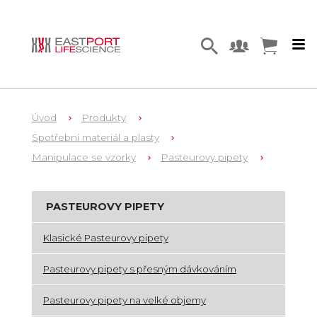
Úvod
Produkty
Spotřební materiál a plasty
Manipulace se vzorky
Pasteurovy pipety
PASTEUROVY PIPETY
Klasické Pasteurovy pipety
Pasteurovy pipety s přesným dávkováním
Pasteurovy pipety na velké objemy