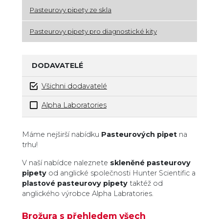
Pasteurovy pipety ze skla
Pasteurovy pipety pro diagnostické kity
DODAVATELÉ
Všichni dodavatelé
Alpha Laboratories
Zboží v kategorii
Máme nejširší nabídku
Pasteurových pipet
na
trhu!
V naší nabídce naleznete
skleněné pasteurovy
pipety
od anglické společnosti Hunter Scientific a
plastové pasteurovy pipety
taktéž od
anglického výrobce Alpha Labratories.
Brožura s přehledem všech