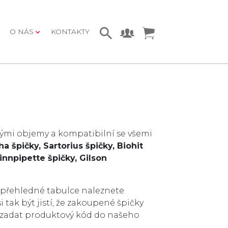
O NÁS
KONTAKTY
nými objemy a kompatibilní se všemi
ha špičky,
Sartorius špičky,
Biohit
innpipette špičky,
Gilson
 přehledné tabulce naleznete
 tak být jistí, že zakoupené špičky
 zadat produktový kód do našeho