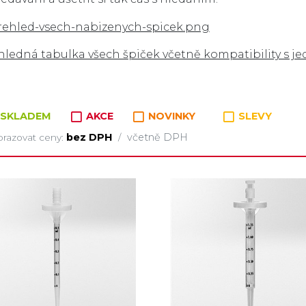
hledná tabulka všech špiček včetně kompatibility s j
SKLADEM
AKCE
NOVINKY
SLEVY
bez DPH
včetně DPH
razovat ceny:
/