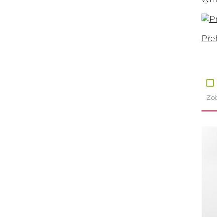
Pře
Zob