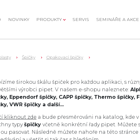
D
NOVINKY
PRODUKTY
SERVIS
SEMINÁŘE A AKCE
plasty
Špičky
Opakovací špičky
oží v kategorii
ízíme širokou škálu špiček pro každou aplikaci, s růz
většími výrobci pipet. V našem e-shopu naleznete:
Alp
čky,
Eppendorf špičky,
CAPP špičky,
Thermo špičky,
F
čky,
VWR špičky a další...
čí kliknout zde
a bude přesměrováni na katalog, kde v
chny typy
špičky
včetně konkrétní řady pipet. Můžete si
ou pasovat. Následně můžete nahoře na této stránce
edávání a ušetřit si tak čas s hledáním.