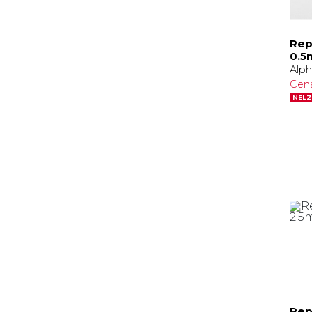
Rep
0.5
Alph
Cen
NELZ
Rep