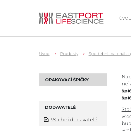
ÚVO
Úvod
Produkty
Spotřební materiál a 
Zb
Nab
OPAKOVACÍ ŠPIČKY
nej
špi
špi
DODAVATELÉ
Sta
vše
Všichni dodavatelé
bud
vyhl