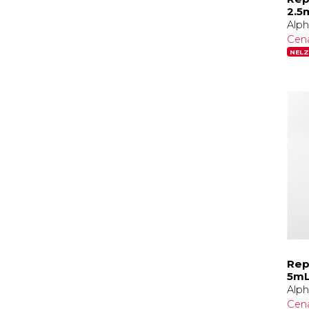
2.5
Alph
Cen
NELZ
Rep
5mL
Alph
Cen