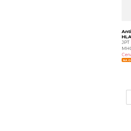
Ant
HLA
JPT 
MHC
Cen
NA O