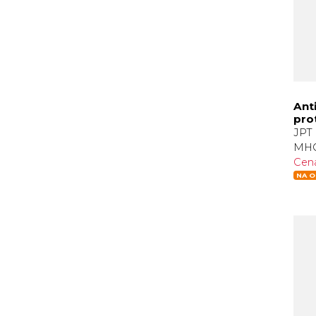
Ant
pro
JPT 
MHC
Cen
NA O