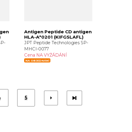
igen
Antigen Peptide CD antigen
)
HLA-A*0201 (KIFGSLAFL)
SP-
JPT Peptide Technologies SP-
MHCI-0077
Cena NA VYŽÁDÁNÍ
NA OBJEDNÁNÍ
4
5