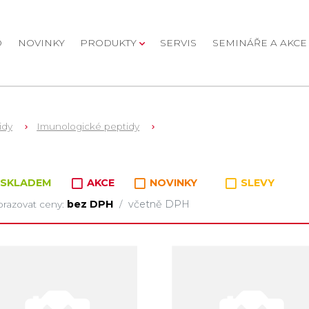
D
NOVINKY
PRODUKTY
SERVIS
SEMINÁŘE A AKCE
idy
Imunologické peptidy
oží v kategorii
SKLADEM
AKCE
NOVINKY
SLEVY
bez DPH
včetně DPH
razovat ceny:
/