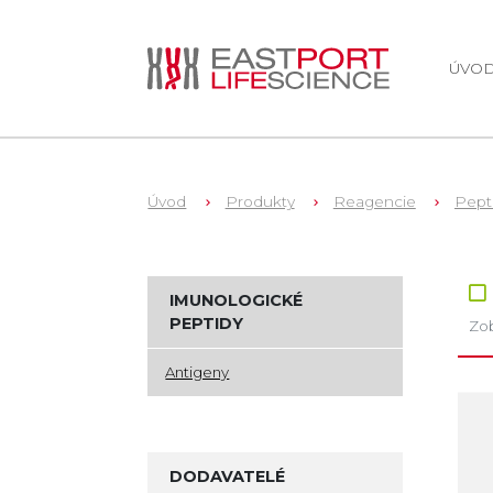
ÚVO
Úvod
Produkty
Reagencie
Pept
Zb
IMUNOLOGICKÉ
PEPTIDY
Zob
Antigeny
DODAVATELÉ