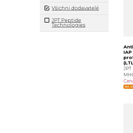
Všichni dodavatelé
JPT Peptide
Technologies
Ant
IAP
pro
(LT
JPT 
MHC
Cen
NA O