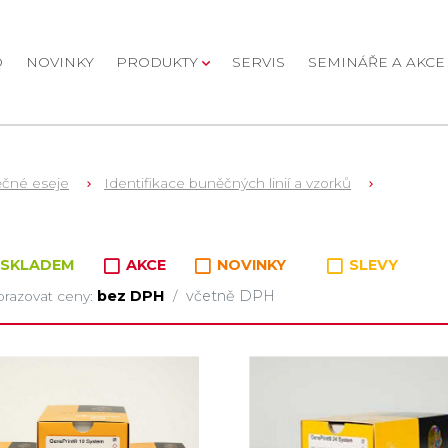
D
NOVINKY
PRODUKTY
SERVIS
SEMINÁŘE A AKCE
čné eseje
Identifikace buněčných linií a vzorků
oží v kategorii
SKLADEM
AKCE
NOVINKY
SLEVY
bez DPH
včetně DPH
razovat ceny:
/