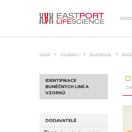
ÚVO
Úvod
Produkty
Reagencie
Buně
Zb
IDENTIFIKACE
BUNĚČNÝCH LINIÍ A
Zob
VZORKŮ
DODAVATELÉ