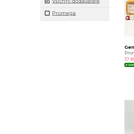
Všichni dodavatelé
Promega
Gen
Pro
37 
5 DN