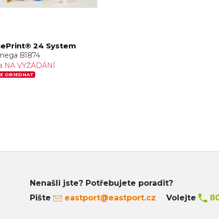
ePrint® 24 System
mega B1874
a NA VYŽÁDÁNÍ
E OBJEDNAT
Nenašli jste? Potřebujete poradit?
Pište
eastport@eastport.cz
Volejte
80