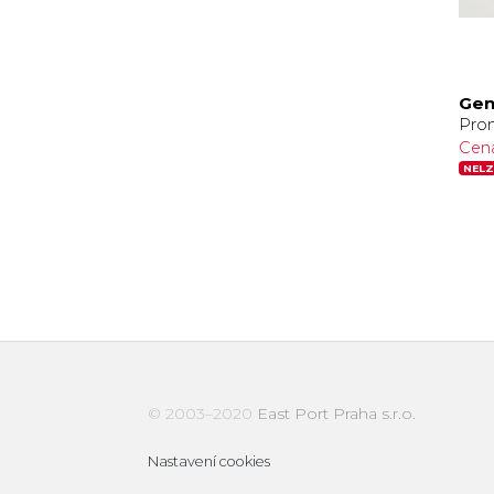
Gen
Pro
Cen
NELZ
© 2003–2020
East Port Praha s.r.o.
Nastavení cookies