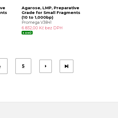
ive
Agarose, LMP, Preparative
nts
Grade for Small Fragments
(10 to 1,000bp)
Promega V3841
6 832,00 Kč bez DPH
5 DNŮ
4
5