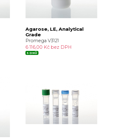
Agarose, LE, Analytical
Grade
Promega V3121
6 116,00 Kč bez DPH
5 DNŮ