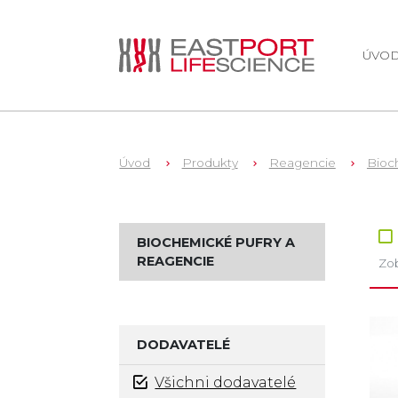
ÚVO
Úvod
Produkty
Reagencie
Bioch
Zb
BIOCHEMICKÉ PUFRY A
REAGENCIE
Zob
DODAVATELÉ
Všichni dodavatelé