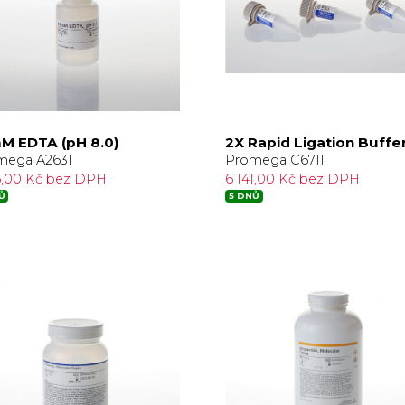
M EDTA (pH 8.0)
2X Rapid Ligation Buffe
mega A2631
Promega C6711
6,00 Kč bez DPH
6 141,00 Kč bez DPH
Ů
5 DNŮ