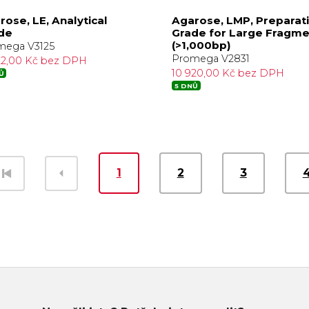
rose, LE, Analytical
Agarose, LMP, Preparat
de
Grade for Large Fragme
(>1,000bp)
mega V3125
Promega V2831
22,00 Kč bez DPH
10 920,00 Kč bez DPH
Ů
5 DNŮ
1
2
3