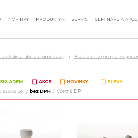
D
NOVINKY
PRODUKTY
SERVIS
SEMINÁŘE A AKCE
emikálie a laboratorní potřeby
Biochemické pufry a reagenci
oží v kategorii
SKLADEM
AKCE
NOVINKY
SLEVY
bez DPH
včetně DPH
razovat ceny:
/