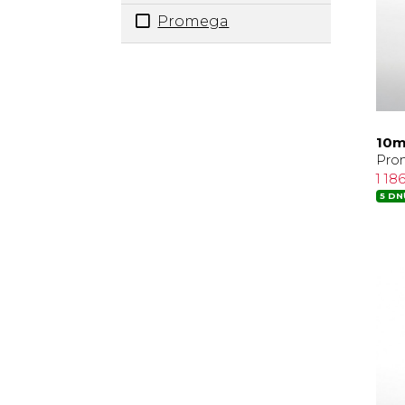
Promega
10m
Pro
1 18
5 DN