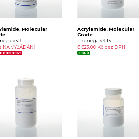
ylamide, Molecular
Acrylamide, Molecular
de
Grade
ega V3111
Promega V3115
a NA VYŽÁDÁNÍ
6 623,00 Kč bez DPH
E OBJEDNAT
5 DNŮ