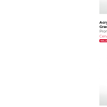
Acr
Gra
Prom
Cen
NELZ