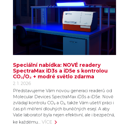
Speciální nabídka: NOVÉ readery
SpectraMax iD3s a iD5e s kontrolou
CO₂/O₂ + modré světlo zdarma
2. 1. 2026
Představujeme Vám novou generaci readerů od
Molecular Devices SpectraMax iD3s a iD5e. Nově
zvládají kontrolu CO₂ a O₂, takže Vám ušetří práci i
čas při měření dlouhých buněčných esejí. A aby
Vaše laboratoř byla nejen efektivní, ale i bezpečná,
VÍCE
ke každému…