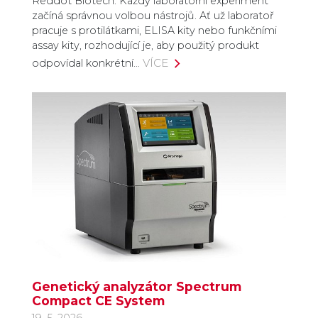
Reddot Biotech. Každý laboratorní experiment
začíná správnou volbou nástrojů. Ať už laboratoř
pracuje s protilátkami, ELISA kity nebo funkčními
assay kity, rozhodující je, aby použitý produkt
VÍCE
odpovídal konkrétní…
Genetický analyzátor Spectrum
Compact CE System
19. 5. 2026