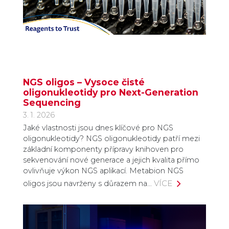
NGS oligos – Vysoce čisté
oligonukleotidy pro Next-Generation
Sequencing
3. 1. 2026
Jaké vlastnosti jsou dnes klíčové pro NGS
oligonukleotidy? NGS oligonukleotidy patří mezi
základní komponenty přípravy knihoven pro
sekvenování nové generace a jejich kvalita přímo
ovlivňuje výkon NGS aplikací. Metabion NGS
VÍCE
oligos jsou navrženy s důrazem na…