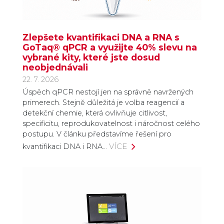
Zlepšete kvantifikaci DNA a RNA s
GoTaq® qPCR a využijte 40% slevu na
vybrané kity, které jste dosud
neobjednávali
22. 7. 2026
Úspěch qPCR nestojí jen na správně navržených
primerech. Stejně důležitá je volba reagencií a
detekční chemie, která ovlivňuje citlivost,
specificitu, reprodukovatelnost i náročnost celého
postupu. V článku představíme řešení pro
VÍCE
kvantifikaci DNA i RNA…