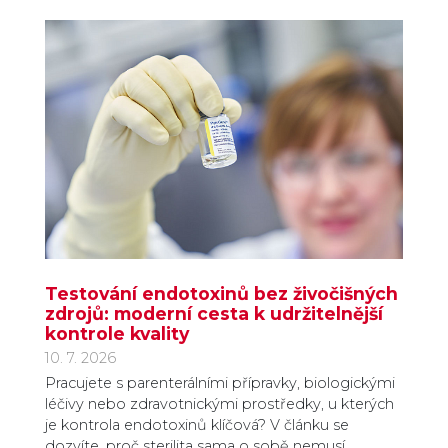
Testování endotoxinů bez živočišných
zdrojů: moderní cesta k udržitelnější
kontrole kvality
10. 7. 2026
Pracujete s parenterálními přípravky, biologickými
léčivy nebo zdravotnickými prostředky, u kterých
je kontrola endotoxinů klíčová? V článku se
dozvíte, proč sterilita sama o sobě nemusí