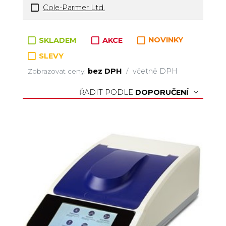
Cole-Parmer Ltd.
Zboží v kategorii
SKLADEM
AKCE
NOVINKY
SLEVY
bez DPH
včetně DPH
Zobrazovat ceny:
/
ŘADIT PODLE
DOPORUČENÍ