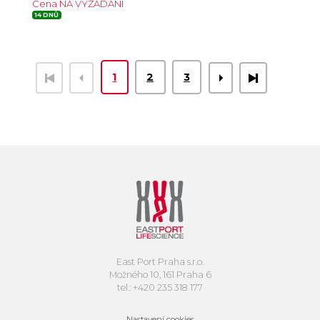
Cena NA VYŽÁDÁNÍ
14 DNŮ
1
2
3
East Port Praha s.r.o.
Možného 10, 161 Praha 6
tel.: +420 235 318 177
Nastavení cookies