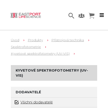
Úvod
Produkty
Přístrojová technika
Spektrofotometrie
Kyvetové spektrofotometry (UV-VIS)
KYVETOVÉ SPEKTROFOTOMETRY (UV-
VIS)
DODAVATELÉ
Všichni dodavatelé