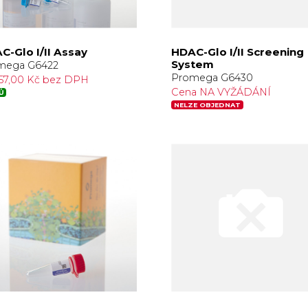
C-Glo I/II Assay
HDAC-Glo I/II Screening
System
mega G6422
Promega G6430
57,00 Kč bez DPH
Cena NA VYŽÁDÁNÍ
Ů
NELZE OBJEDNAT