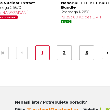
a Nuclear Extract
NanoBRET TE BET BRD 
Bundle
mega G6570
Promega N2150
a NA VYŽÁDÁNÍ
79 393,00 Kč bez DPH
E OBJEDNAT
5 DNŮ
1
2
3
Nenašli jste? Potřebujete poradit?
Pište
eastport@eastport.cz
Volejte
80