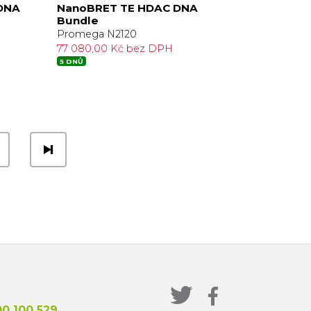
DNA
NanoBRET TE HDAC DNA
Bundle
Promega N2120
77 080,00 Kč bez DPH
5 DNŮ
0 100 529