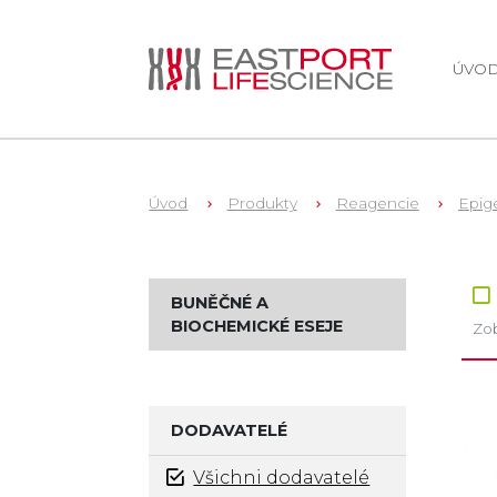
ÚVO
Úvod
Produkty
Reagencie
Epig
Zb
BUNĚČNÉ A
BIOCHEMICKÉ ESEJE
Zob
DODAVATELÉ
Všichni dodavatelé