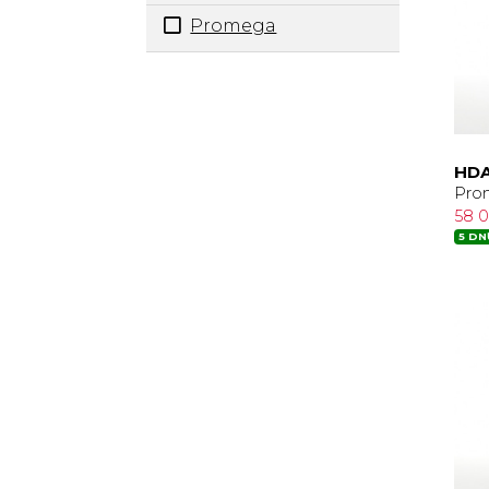
Promega
HDA
Pro
58 
5 DN