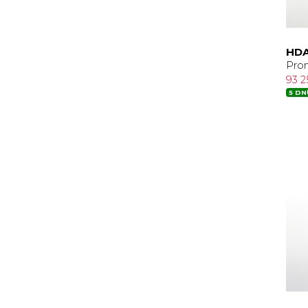
HDA
Pro
93 2
5 DN