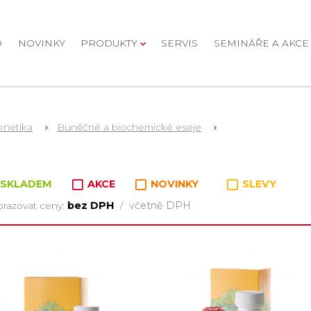
D
NOVINKY
PRODUKTY
SERVIS
SEMINÁŘE A AKCE
enetika
Buněčné a biochemické eseje
oží v kategorii
SKLADEM
AKCE
NOVINKY
SLEVY
bez DPH
včetně DPH
razovat ceny:
/