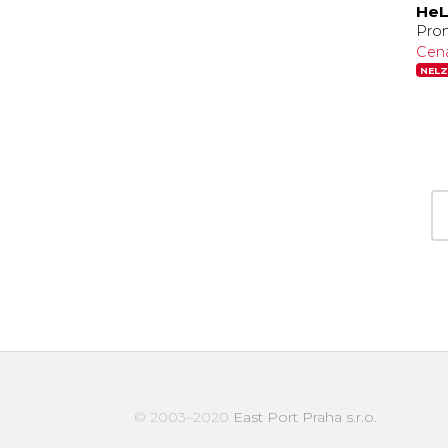
HeL
Pro
Cen
NELZ
© 2003–2020
East Port Praha s.r.o.