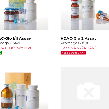
C-Glo I/II Assay
HDAC-Glo 2 Assay
mega G6421
Promega G9590
094,00 Kč bez DPH
Cena NA VYŽÁDÁNÍ
Ů
NELZE OBJEDNAT