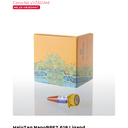
Cena NA VYŽÁDÁNÍ
NELZE OBJEDNAT
HaloTag NanoBRET 618 Ligand