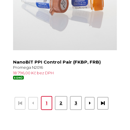
NanoBiT PPI Control Pair (FKBP, FRB)
Promega N2016
18 796,00 Kč bez DPH
5 DNŮ
1
2
3