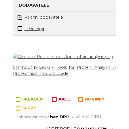
DODAVATELÉ
Všichni dodavatelé
Promega
Zboží v kategorii
Stáhnout brožuru - Tools for Protein Analysis: A
Proteomics Product Guide
SKLADEM
AKCE
NOVINKY
SLEVY
bez DPH
včetně DPH
Zobrazovat ceny:
/
ŘADIT PODLE
DOPORUČENÍ