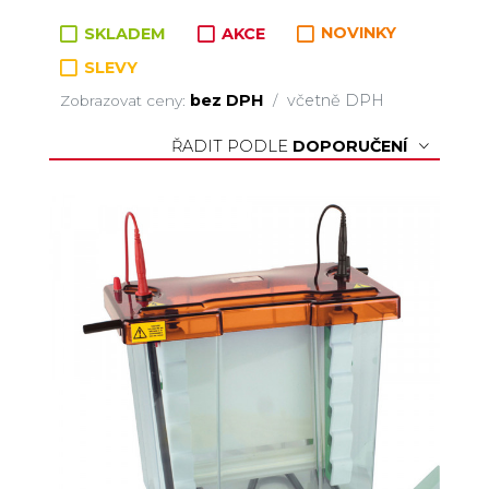
Zboží v kategorii
SKLADEM
AKCE
NOVINKY
SLEVY
bez DPH
včetně DPH
Zobrazovat ceny:
/
ŘADIT PODLE
DOPORUČENÍ