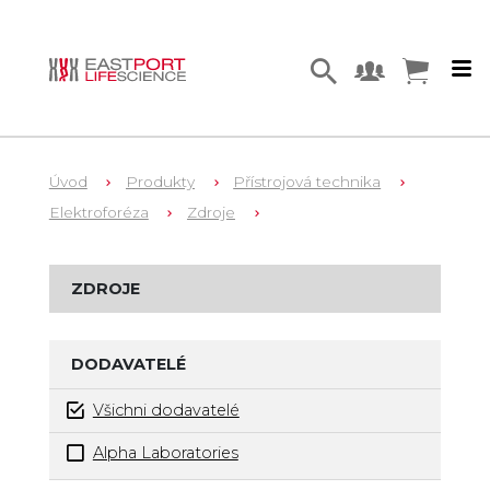
Úvod
Produkty
Přístrojová technika
Elektroforéza
Zdroje
ZDROJE
DODAVATELÉ
Všichni dodavatelé
Alpha Laboratories