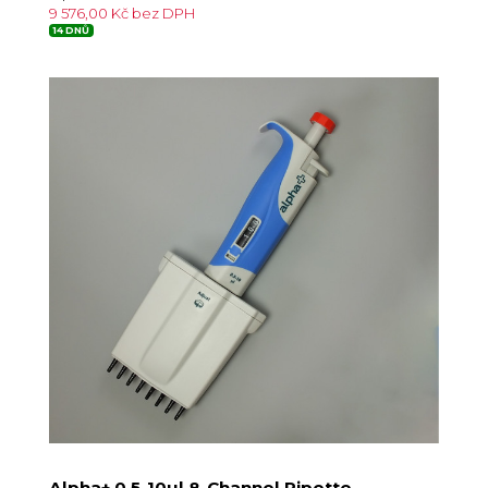
9 576,00 Kč bez DPH
14 DNŮ
Alpha+ 0.5-10µl 8-Channel Pipette