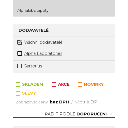
Alphalabs pipety
DODAVATELÉ
Všichni dodavatelé
Alpha Laboratories
Sartorius
Zboží v kategorii
SKLADEM
AKCE
NOVINKY
SLEVY
bez DPH
včetně DPH
Zobrazovat ceny:
/
ŘADIT PODLE
DOPORUČENÍ