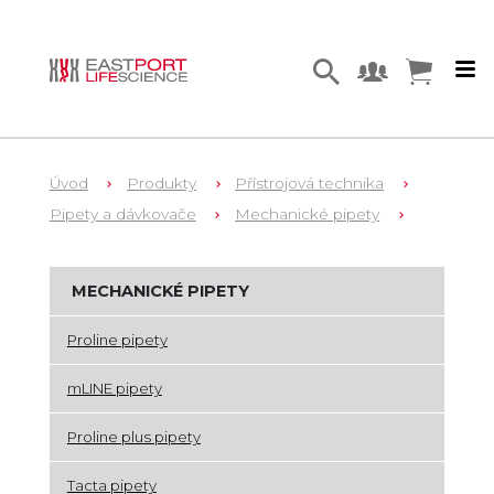
Úvod
Produkty
Přístrojová technika
Pipety a dávkovače
Mechanické pipety
MECHANICKÉ PIPETY
Proline pipety
mLINE pipety
Proline plus pipety
Tacta pipety