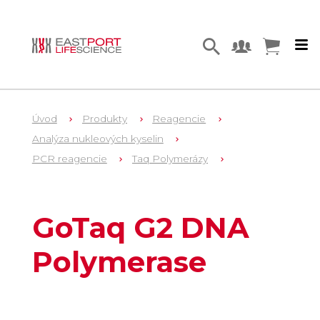
Úvod
Produkty
Reagencie
Analýza nukleových kyselin
PCR reagencie
Taq Polymerázy
110
M7841
GoTaq G2 DNA
Polymerase