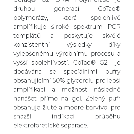
druhou generací GoTaq®
polymerázy, která spolehlivě
amplifikuje široké spektrum PCR
templátů a poskytuje skvělé
konzistentní výsledky díky
vylepšenému výrobnímu procesu a
vyšší spolehlivosti. GoTaq® G2 je
dodávána se speciálními pufry
obsahujícími 50% glycerolu pro lepší
amplifikaci a možnost následně
nanášet přímo na gel. Zelený pufr
obsahuje žluté a modré barvivo, pro
snazší indikaci průběhu
elektroforetické separace.