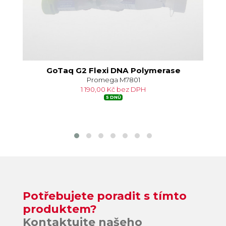
GoTaq G2 Flexi DNA Polymerase
Promega M7801
1 190,00 Kč bez DPH
5 DNŮ
Potřebujete poradit s tímto
produktem?
Kontaktujte našeho