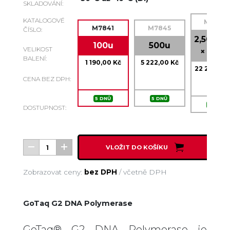
SKLADOVÁNÍ:
KATALOGOVÉ
M7848
M7841
M7845
ČÍSLO:
2,500u (
100u
500u
VELIKOST
× 100u
BALENÍ:
1 190,00 Kč
5 222,00 Kč
22 274,00
CENA BEZ DPH:
5 DNŮ
5 DNŮ
5 DNŮ
DOSTUPNOST:
VLOŽIT DO KOŠÍKU
Zobrazovat ceny:
bez DPH
/
včetně DPH
GoTaq G2 DNA Polymerase
GoTaq® G2 DNA Polymerase je