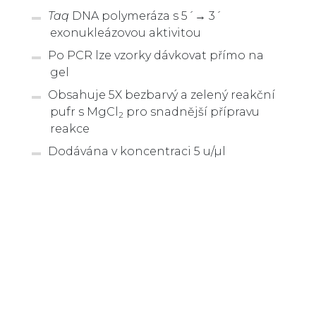
Taq
DNA polymeráza s 5´→ 3´
exonukleázovou aktivitou
Po PCR lze vzorky dávkovat přímo na
gel
Obsahuje 5X bezbarvý a zelený reakční
pufr s MgCl
pro snadnější přípravu
2
reakce
Dodávána v koncentraci 5 u/µl