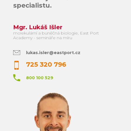
specialistu.
Mgr. Lukáš Išler
molekulární a buněčná biologie, East Port
Academy - semináře na míru
lukas.isler@eastport.cz
725 320 796
800 100 529