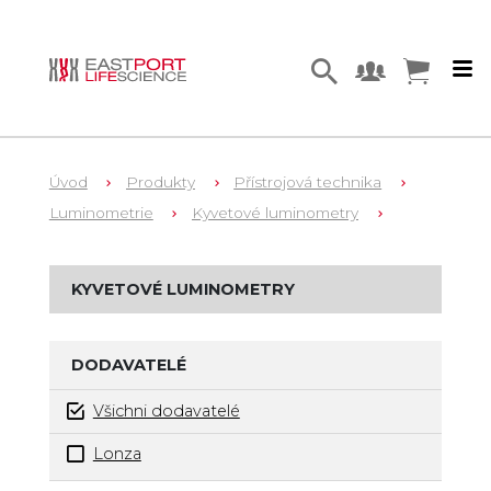
Úvod
Produkty
Přístrojová technika
Luminometrie
Kyvetové luminometry
KYVETOVÉ LUMINOMETRY
DODAVATELÉ
Všichni dodavatelé
Lonza