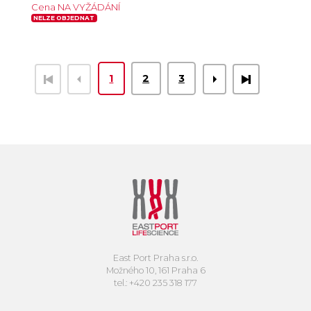
Cena NA VYŽÁDÁNÍ
NELZE OBJEDNAT
1
2
3
East Port Praha s.r.o.
Možného 10, 161 Praha 6
tel.: +420 235 318 177