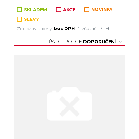
Zboží v kategorii
SKLADEM
AKCE
NOVINKY
SLEVY
bez DPH
včetně DPH
Zobrazovat ceny:
/
ŘADIT PODLE
DOPORUČENÍ