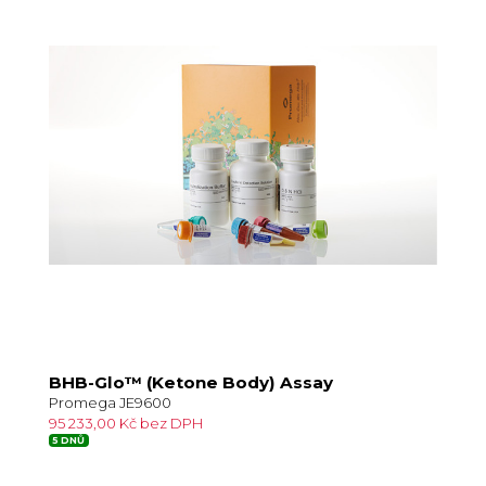
BHB-Glo™ (Ketone Body) Assay
Promega JE9600
95 233,00 Kč bez DPH
5 DNŮ