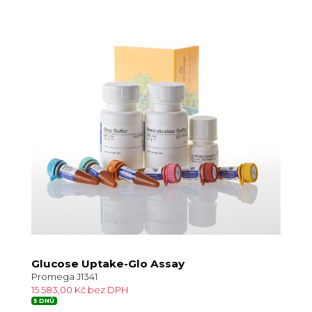
Glucose Uptake-Glo Assay
Promega J1341
15 583,00 Kč bez DPH
5 DNŮ