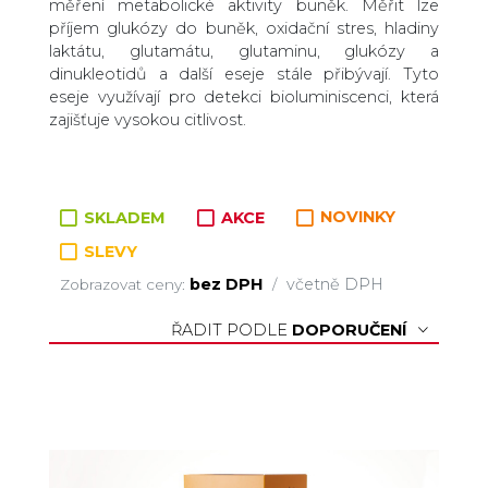
měření metabolické aktivity buněk. Měřit lze
příjem glukózy do buněk, oxidační stres, hladiny
laktátu, glutamátu, glutaminu, glukózy a
dinukleotidů a další eseje stále přibývají. Tyto
eseje využívají pro detekci bioluminiscenci, která
zajišťuje vysokou citlivost.
SKLADEM
AKCE
NOVINKY
SLEVY
bez DPH
včetně DPH
Zobrazovat ceny:
/
ŘADIT PODLE
DOPORUČENÍ