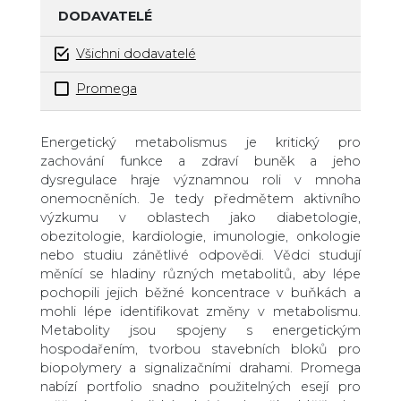
DODAVATELÉ
Všichni dodavatelé
Promega
Zboží v kategorii
Energetický metabolismus je kritický pro
zachování funkce a zdraví buněk a jeho
dysregulace hraje významnou roli v mnoha
onemocněních. Je tedy předmětem aktivního
výzkumu v oblastech jako diabetologie,
obezitologie, kardiologie, imunologie, onkologie
nebo studiu zánětlivé odpovědi. Vědci studují
měnící se hladiny různých metabolitů, aby lépe
pochopili jejich běžné koncentrace v buňkách a
mohli lépe identifikovat změny v metabolismu.
Metabolity jsou spojeny s energetickým
hospodařením, tvorbou stavebních bloků pro
biopolymery a signalizačními drahami. Promega
nabízí portfolio snadno použitelných esejí pro