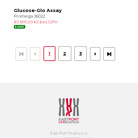
Glucose-Glo Assay
Promega J6022
83 891,00 Kč bez DPH
5 DNŮ
1
2
3
East Port Praha s.r.o.