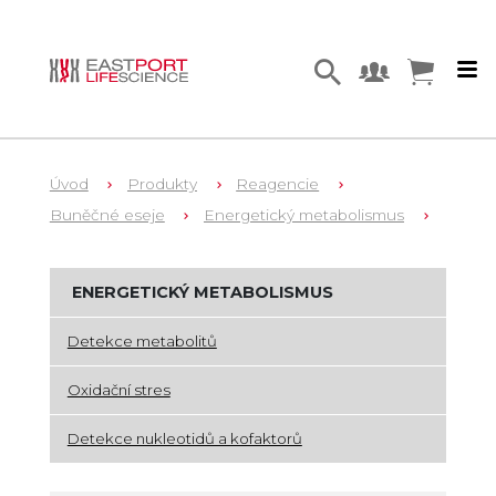
Úvod
Produkty
Reagencie
Buněčné eseje
Energetický metabolismus
ENERGETICKÝ METABOLISMUS
Detekce metabolitů
Oxidační stres
Detekce nukleotidů a kofaktorů