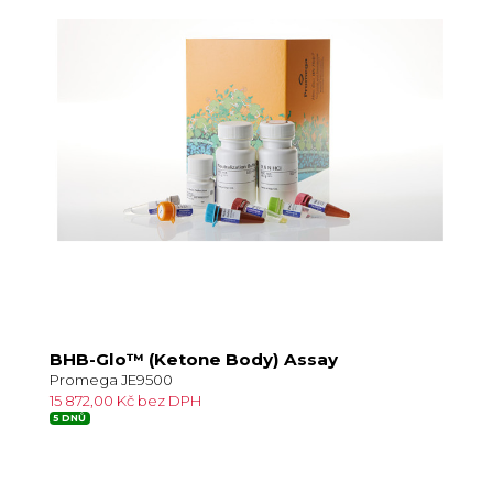
BHB-Glo™ (Ketone Body) Assay
Promega JE9500
15 872,00 Kč bez DPH
5 DNŮ