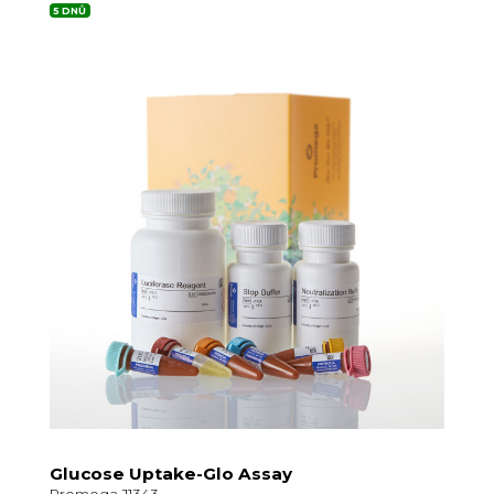
5 DNŮ
Glucose Uptake-Glo Assay