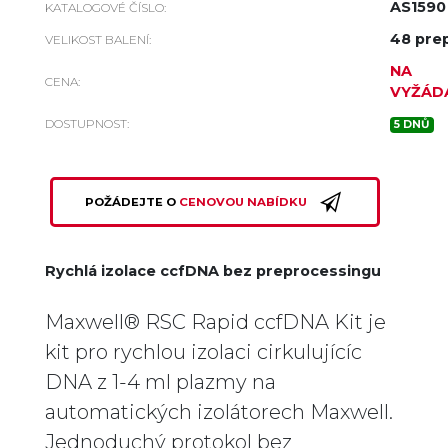
AS1590
KATALOGOVÉ ČÍSLO:
48 pre
VELIKOST BALENÍ:
NA
CENA:
VYŽÁD
DOSTUPNOST:
5 DNŮ
POŽÁDEJTE O
CENOVOU NABÍDKU
Rychlá izolace ccfDNA bez preprocessingu
Maxwell® RSC Rapid ccfDNA Kit je
kit pro rychlou izolaci cirkulujícíc
DNA z 1-4 ml plazmy na
automatických izolátorech Maxwell.
Jednoduchý protokol bez