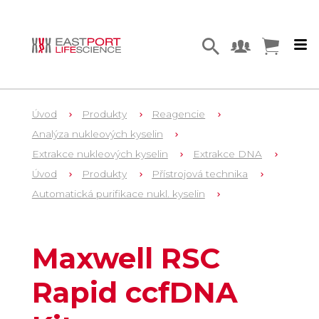
Úvod
Produkty
Reagencie
Analýza nukleových kyselin
Extrakce nukleových kyselin
Extrakce DNA
Úvod
Produkty
Přístrojová technika
Automatická purifikace nukl. kyselin
15
AS1590
Maxwell RSC
Rapid ccfDNA