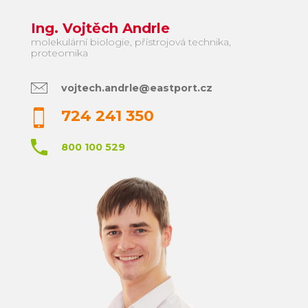
Ing. Vojtěch Andrle
molekulární biologie, přístrojová technika,
proteomika
vojtech.andrle@eastport.cz
724 241 350
800 100 529