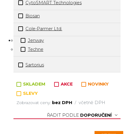
CytoSMART Technologies
Biosan
Cole-Parmer Ltd.
Jenway
Techne
Sartorius
Zboží v kategorii
SKLADEM
AKCE
NOVINKY
SLEVY
bez DPH
včetně DPH
Zobrazovat ceny:
/
ŘADIT PODLE
DOPORUČENÍ