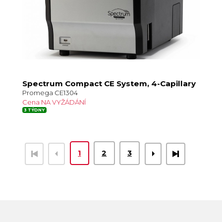
Spectrum Compact CE System, 4-Capillary
Promega CE1304
Cena NA VYŽÁDÁNÍ
3 TÝDNY
1
2
3