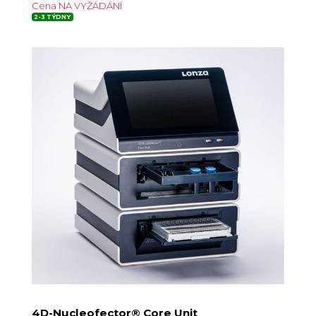
Cena NA VYŽÁDÁNÍ
2-3 TÝDNY
4D-Nucleofector® Core Unit