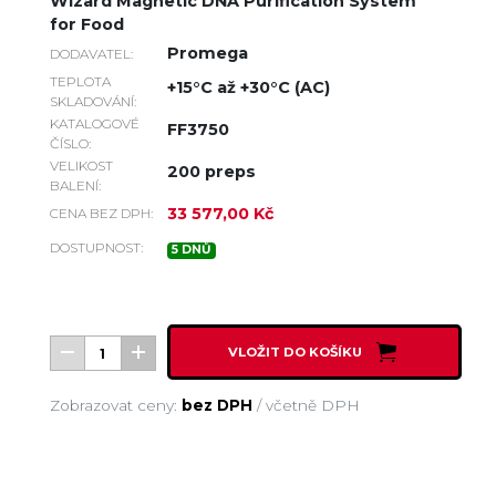
Wizard Magnetic DNA Purification System
for Food
Promega
DODAVATEL:
TEPLOTA
+15°C až +30°C (AC)
SKLADOVÁNÍ:
KATALOGOVÉ
FF3750
ČÍSLO:
VELIKOST
200 preps
BALENÍ:
33 577,00 Kč
CENA BEZ DPH:
DOSTUPNOST:
5 DNŮ
VLOŽIT DO KOŠÍKU
Zobrazovat ceny:
bez DPH
/
včetně DPH