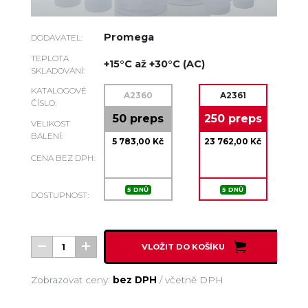
Promega
DODAVATEL:
TEPLOTA
+15°C až +30°C (AC)
SKLADOVÁNÍ:
KATALOGOVÉ
A2360
A2361
ČÍSLO:
50 preps
250 preps
VELIKOST
BALENÍ:
5 783,00 Kč
23 762,00 Kč
CENA BEZ DPH:
5 DNŮ
5 DNŮ
DOSTUPNOST:
VLOŽIT DO KOŠÍKU
Zobrazovat ceny:
bez DPH
/
včetně DPH