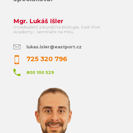
Mgr. Lukáš Išler
molekulární a buněčná biologie, East Port
Academy - semináře na míru
lukas.isler@eastport.cz
725 320 796
800 100 529