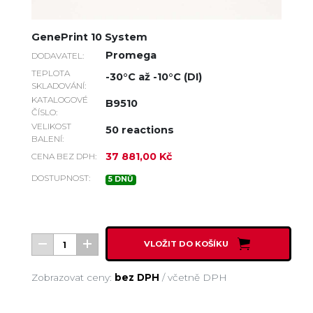
GenePrint 10 System
Promega
DODAVATEL:
TEPLOTA
-30°C až -10°C (DI)
SKLADOVÁNÍ:
KATALOGOVÉ
B9510
ČÍSLO:
VELIKOST
50 reactions
BALENÍ:
37 881,00 Kč
CENA BEZ DPH:
DOSTUPNOST:
5 DNŮ
VLOŽIT DO KOŠÍKU
Zobrazovat ceny:
bez DPH
/
včetně DPH