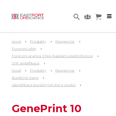
Úvod
Produkty
Reagencie
Forenzní vědy
Forenzní analýza DNA (kapilární elektroforéza)
STR amplifikace
Úvod
Produkty
Reagencie
Buněčné eseje
Identifikace buněčných linií a vzorků
4
B9510
GenePrint 10