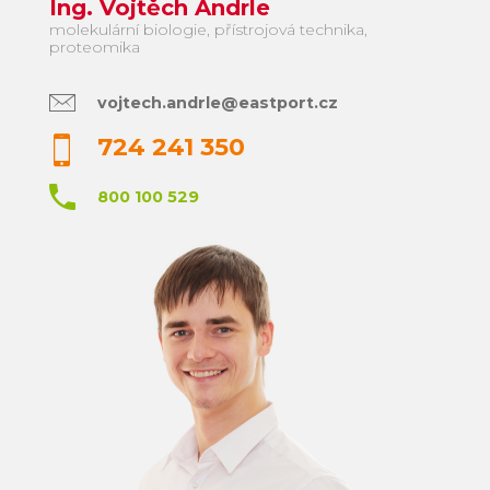
Ing. Vojtěch Andrle
molekulární biologie, přístrojová technika,
proteomika
vojtech.andrle@eastport.cz
724 241 350
800 100 529