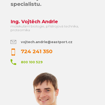
specialistu.
Ing. Vojtěch Andrle
molekulární biologie, přístrojová technika,
proteomika
vojtech.andrle@eastport.cz
724 241 350
800 100 529