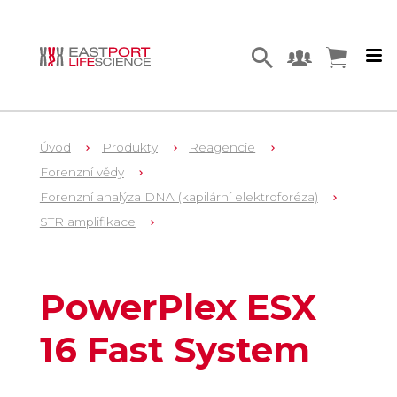
Úvod
Produkty
Reagencie
Forenzní vědy
Forenzní analýza DNA (kapilární elektroforéza)
STR amplifikace
1
DC1611
PowerPlex ESX
16 Fast System