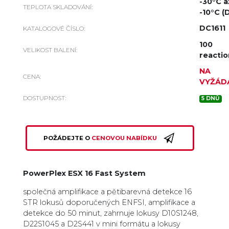
-30°C a
TEPLOTA SKLADOVÁNÍ:
-10°C (D
DC1611
KATALOGOVÉ ČÍSLO:
100
VELIKOST BALENÍ:
reacti
NA
CENA:
VYŽÁD
DOSTUPNOST:
5 DNŮ
POŽÁDEJTE O
CENOVOU NABÍDKU
PowerPlex ESX 16 Fast System
společná amplifikace a pětibarevná detekce 16
STR lokusů doporučených ENFSI, amplifikace a
detekce do 50 minut, zahrnuje lokusy D10S1248,
D22S1045 a D2S441 v mini formátu a lokusy