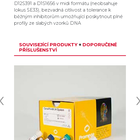
D12S391 a D1S1656 v midi formátu (neobsahuje
lokus SE33), bezvadná citlivost a tolerance k
běžným inhibitorům umožňující poskytnout plné
profily ze slabých vzorků DNA
SOUVISEJÍCÍ PRODUKTY
+
DOPORUČENÉ
PŘÍSLUŠENSTVÍ
‹