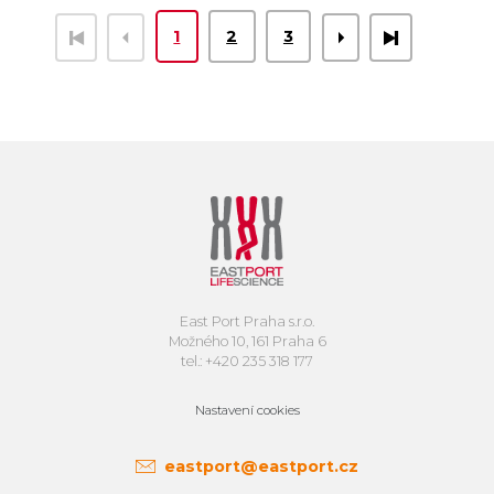
1
2
3
East Port Praha s.r.o.
Možného 10, 161 Praha 6
tel.: +420 235 318 177
Nastavení cookies
eastport@eastport.cz