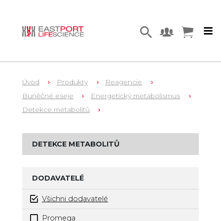
Úvod
Produkty
Reagencie
Buněčné eseje
Energetický metabolismus
Detekce metabolitů
DETEKCE METABOLITŮ
DODAVATELÉ
Všichni dodavatelé
Promega