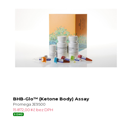
BHB-Glo™ (Ketone Body) Assay
Promega JE9500
15 872,00 Kč bez DPH
5 DNŮ