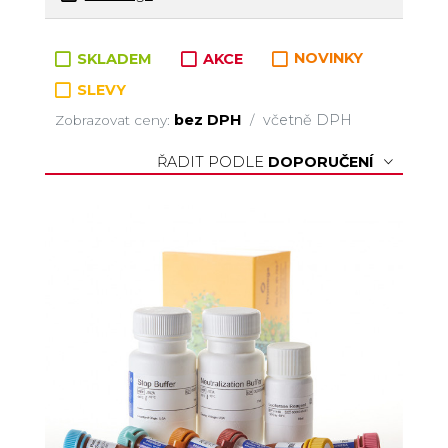
Zboží v kategorii
SKLADEM
AKCE
NOVINKY
SLEVY
bez DPH
včetně DPH
Zobrazovat ceny:
/
ŘADIT PODLE
DOPORUČENÍ