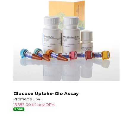
Glucose Uptake-Glo Assay
Promega J1341
15 583,00 Kč bez DPH
5 DNŮ