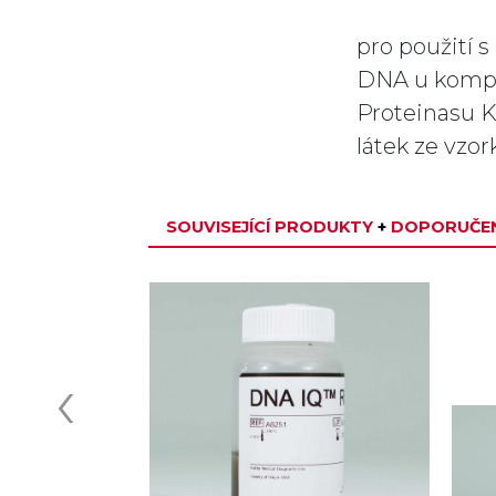
pro použití
DNA u kompli
Proteinasu K 
látek ze vzo
SOUVISEJÍCÍ PRODUKTY
+
DOPORUČEN
TOPSELLER
‹