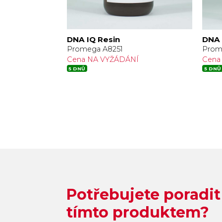
DNA IQ Resin
DNA 
Promega A8251
Prom
Í
Cena NA VYŽÁDÁNÍ
Cena
5 DNŮ
5 DNŮ
Potřebujete poradit
tímto produktem?