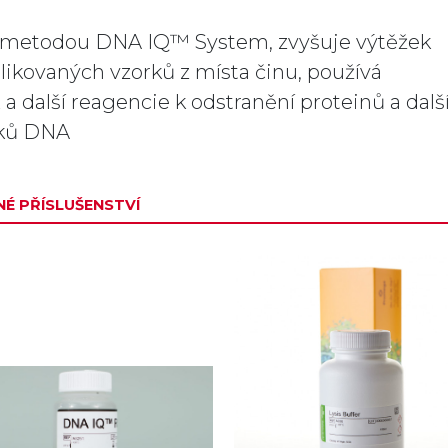
 s metodou DNA IQ™ System, zvyšuje výtěžek
kovaných vzorků z místa činu, používá
a další reagencie k odstranění proteinů a dalš
rků DNA
É PŘÍSLUŠENSTVÍ