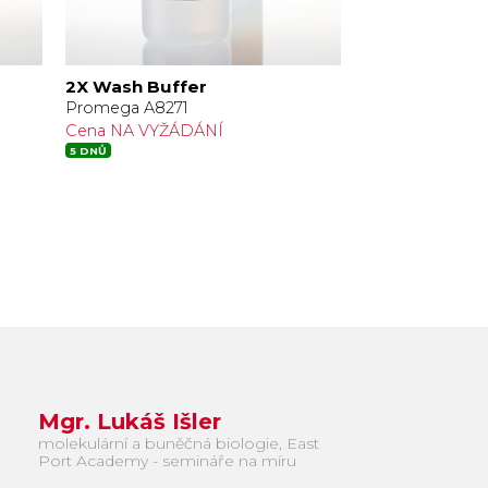
2X Wash Buffer
Elution Buffe
Promega A8271
Promega A828
Cena NA VYŽÁDÁNÍ
Cena NA VYŽÁ
5 DNŮ
5 DNŮ
Mgr. Lukáš Išler
molekulární a buněčná biologie, East
Port Academy - semináře na míru