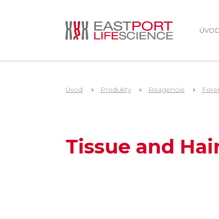
ÚVO
Úvod
Produkty
Reagencie
Fore
1
DC6740
Tissue and Hair