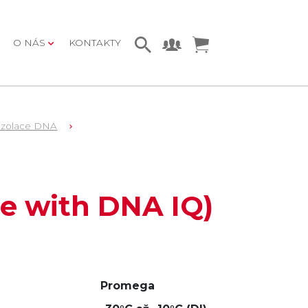
O NÁS
KONTAKTY
Izolace DNA
use with DNA IQ)
Promega