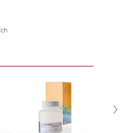
ích
›