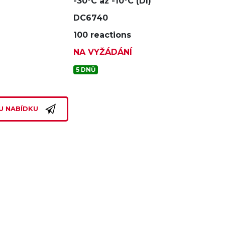
-30°C až -10°C (DI)
DC6740
100 reactions
NA VYŽÁDÁNÍ
5 DNŮ
U NABÍDKU