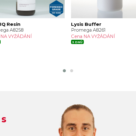
IQ Resin
Lysis Buffer
ega A8258
Promega A8261
 NA VYŽÁDÁNÍ
Cena NA VYŽÁDÁNÍ
5 DNŮ
 s