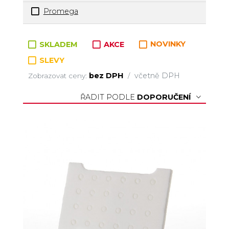
Promega
Zboží v kategorii
SKLADEM
AKCE
NOVINKY
SLEVY
bez DPH
včetně DPH
Zobrazovat ceny:
/
ŘADIT PODLE
DOPORUČENÍ