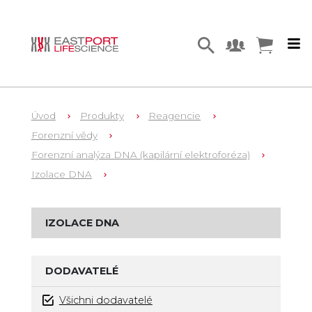
Úvod
Produkty
Reagencie
Forenzní vědy
Forenzní analýza DNA (kapilární elektroforéza)
Izolace DNA
IZOLACE DNA
DODAVATELÉ
Všichni dodavatelé