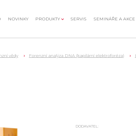
D
NOVINKY
PRODUKTY
SERVIS
SEMINÁŘE A AKCE
nzní vědy
Forenzní analýza DNA (kapilární elektroforéza)
DODAVATEL: