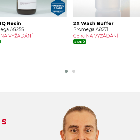
IQ Resin
2X Wash Buffer
ega A8258
Promega A8271
 NA VYŽÁDÁNÍ
Cena NA VYŽÁDÁNÍ
5 DNŮ
 s