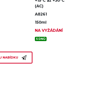
+15°C až +30°C
(AC)
A8261
150ml
NA VYŽÁDÁNÍ
5 DNŮ
U NABÍDKU