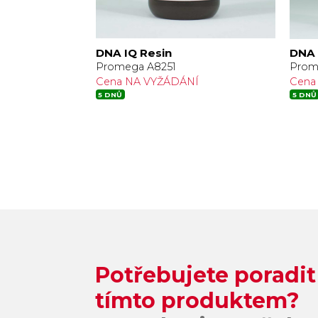
DNA IQ Resin
DNA 
Promega A8251
Prom
Í
Cena NA VYŽÁDÁNÍ
Cena
5 DNŮ
5 DNŮ
Potřebujete poradit
tímto produktem?