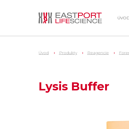
ÚVO
Úvod
Produkty
Reagencie
Fore
1
A8261
Lysis Buffer