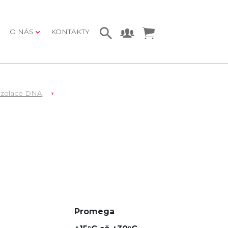
O NÁS
KONTAKTY
Izolace DNA
Promega