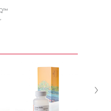
 IQ™
,
›