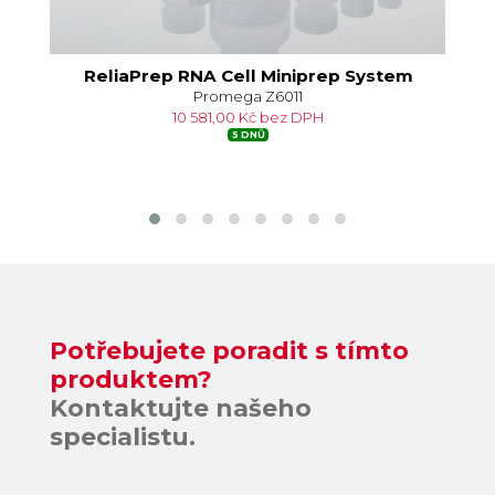
m
ReliaPrep RNA Cell Miniprep System
Re
Promega Z6011
10 581,00 Kč bez DPH
5 DNŮ
Potřebujete poradit s tímto
produktem?
Kontaktujte našeho
specialistu.