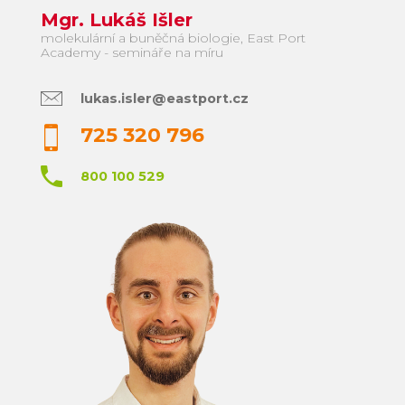
Mgr. Lukáš Išler
molekulární a buněčná biologie, East Port
Academy - semináře na míru
lukas.isler@eastport.cz
725 320 796
800 100 529