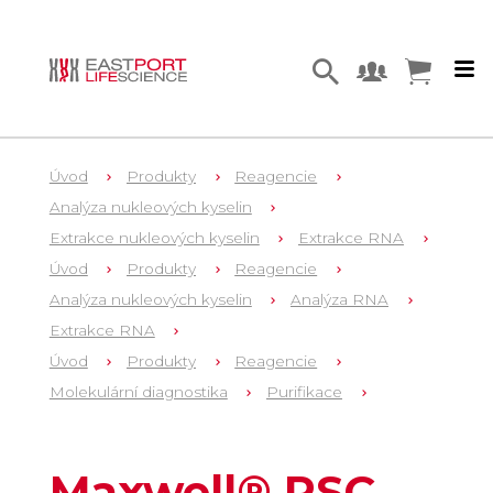
Úvod
Produkty
Reagencie
Analýza nukleových kyselin
Extrakce nukleových kyselin
Extrakce RNA
Úvod
Produkty
Reagencie
Analýza nukleových kyselin
Analýza RNA
Extrakce RNA
Úvod
Produkty
Reagencie
Molekulární diagnostika
Purifikace
1
AS1680
Maxwell® RSC