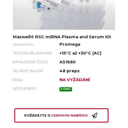
Maxwell® RSC miRNA Plasma and Serum Kit
Promega
DODAVATEL:
+15°C až +30°C (AC)
TEPLOTA SKLADOVÁNÍ:
AS1680
KATALOGOVÉ ČÍSLO:
48 preps
VELIKOST BALENÍ:
NA VYŽÁDÁNÍ
CENA:
DOSTUPNOST:
5 DNŮ
POŽÁDEJTE O
CENOVOU NABÍDKU