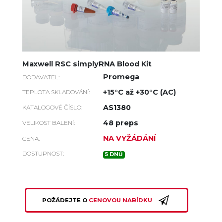
Maxwell RSC simplyRNA Blood Kit
Promega
DODAVATEL:
+15°C až +30°C (AC)
TEPLOTA SKLADOVÁNÍ:
AS1380
KATALOGOVÉ ČÍSLO:
48 preps
VELIKOST BALENÍ:
NA VYŽÁDÁNÍ
CENA:
DOSTUPNOST:
5 DNŮ
POŽÁDEJTE O
CENOVOU NABÍDKU