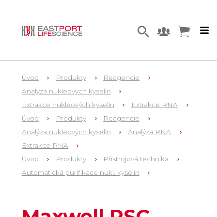
Úvod
Produkty
Reagencie
Analýza nukleových kyselin
Extrakce nukleových kyselin
Extrakce RNA
Úvod
Produkty
Reagencie
Analýza nukleových kyselin
Analýza RNA
Extrakce RNA
Úvod
Produkty
Přístrojová technika
Automatická purifikace nukl. kyselin
8
AS1380
Maxwell RSC