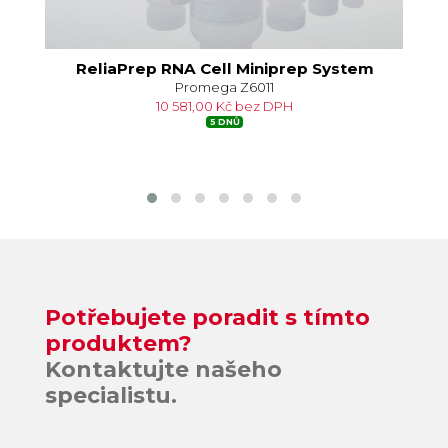
m
ReliaPrep RNA Cell Miniprep System
Re
Promega Z6011
10 581,00 Kč bez DPH
5 DNŮ
Potřebujete poradit s tímto
produktem?
Kontaktujte našeho
specialistu.