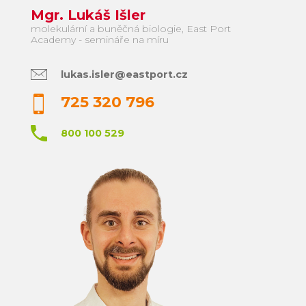
Mgr. Lukáš Išler
molekulární a buněčná biologie, East Port
Academy - semináře na míru
lukas.isler@eastport.cz
725 320 796
800 100 529