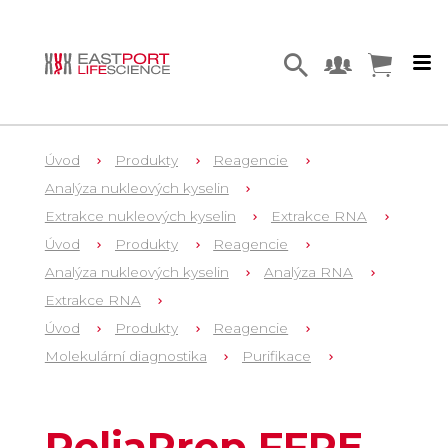
Úvod
Produkty
Reagencie
Analýza nukleových kyselin
Extrakce nukleových kyselin
Extrakce RNA
Úvod
Produkty
Reagencie
Analýza nukleových kyselin
Analýza RNA
Extrakce RNA
Úvod
Produkty
Reagencie
Molekulární diagnostika
Purifikace
13
Z1001
ReliaPrep FFPE