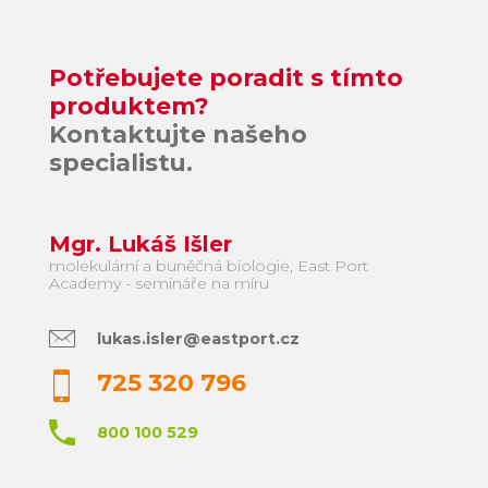
Potřebujete poradit s tímto
produktem?
Kontaktujte našeho
specialistu.
Mgr. Lukáš Išler
molekulární a buněčná biologie, East Port
Academy - semináře na míru
lukas.isler@eastport.cz
725 320 796
800 100 529