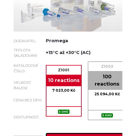
Promega
DODAVATEL:
TEPLOTA
+15°C až +30°C (AC)
SKLADOVÁNÍ:
KATALOGOVÉ
Z1002
Z1001
ČÍSLO:
100
10 reactions
VELIKOST
reactions
BALENÍ:
7 023,00 Kč
25 094,00 Kč
CENA BEZ DPH:
5 DNŮ
5 DNŮ
DOSTUPNOST: