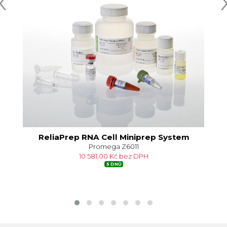
‹
m
ReliaPrep RNA Cell Miniprep System
Re
Promega Z6011
10 581,00 Kč bez DPH
5 DNŮ