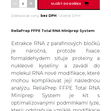
VLOŽIT DO KOŠÍKU
Zobrazovat ceny:
bez DPH
/
včetně DPH
ReliaPrep FFPE Total RNA Miniprep System
Extrakce RNA z parafinových bločků
je náročná, protože fixace
formaldehydem síťuje proteiny a
nukleové kyseliny a zavádí do
molekul RNA nové modifikace, které
mohou komplikovat její následnou
analýzu. ReliaPrep FFPE Total RNA
Miniprep System je kit s
optimalizovanými podmínkami lyze,
který odstraňuje vzniklé modifikace