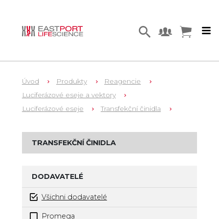
Úvod
Produkty
Reagencie
Luciferázové eseje a vektory
Luciferázové eseje
Transfekční činidla
TRANSFEKČNÍ ČINIDLA
DODAVATELÉ
Všichni dodavatelé
Promega