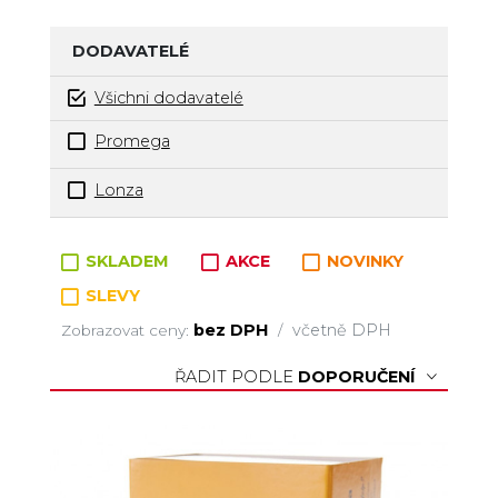
DODAVATELÉ
Všichni dodavatelé
Promega
Lonza
Zboží v kategorii
SKLADEM
AKCE
NOVINKY
SLEVY
bez DPH
včetně DPH
Zobrazovat ceny:
/
ŘADIT PODLE
DOPORUČENÍ