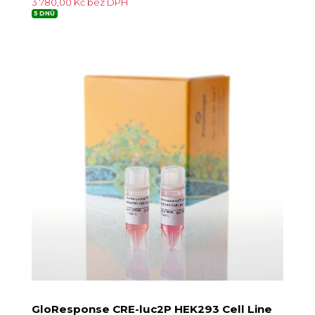
3 780,00 Kč bez DPH
5 DNŮ
GloResponse CRE-luc2P HEK293 Cell Line