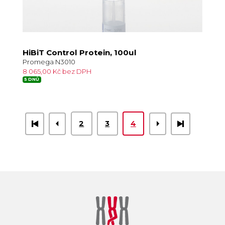
HiBiT Control Protein, 100ul
Promega N3010
8 065,00 Kč bez DPH
5 DNŮ
2
3
4