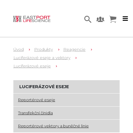
Úvod
Produkty
Reagencie
Luciferázové eseje a vektory
Luciferázové eseje
LUCIFERÁZOVÉ ESEJE
Reportérové eseje
Transfekční činidla
Reportérové vektory a buněčné linie