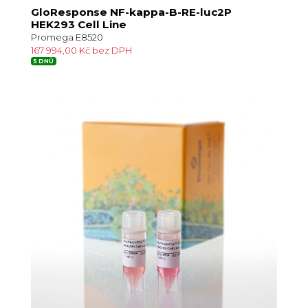
GloResponse NF-kappa-B-RE-luc2P
HEK293 Cell Line
Promega E8520
167 994,00 Kč bez DPH
5 DNŮ