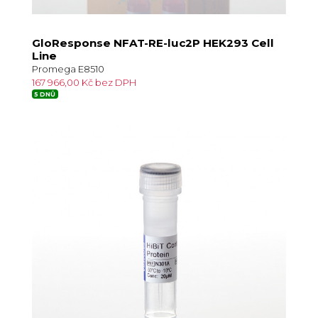
GloResponse NFAT-RE-luc2P HEK293 Cell
Line
Promega E8510
167 966,00 Kč bez DPH
5 DNŮ