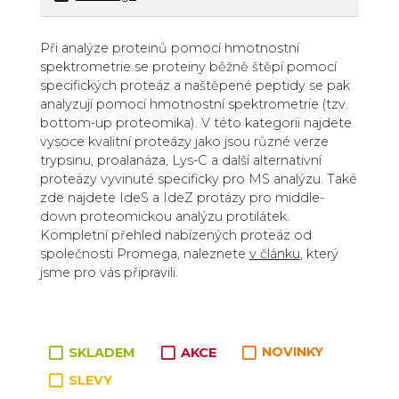
Zboží v kategorii
Při analýze proteinů pomocí hmotnostní
spektrometrie se proteiny běžně štěpí pomocí
specifických proteáz a naštěpené peptidy se pak
analyzují pomocí hmotnostní spektrometrie (tzv.
bottom-up proteomika). V této kategorii najdete
vysoce kvalitní proteázy jako jsou různé verze
trypsinu, proalanáza, Lys-C a další alternativní
proteázy vyvinuté specificky pro MS analýzu. Také
zde najdete IdeS a IdeZ protázy pro middle-
down proteomickou analýzu protilátek.
Kompletní přehled nabízených proteáz od
společnosti Promega, naleznete
v článku
, který
jsme pro vás připravili.
SKLADEM
AKCE
NOVINKY
SLEVY