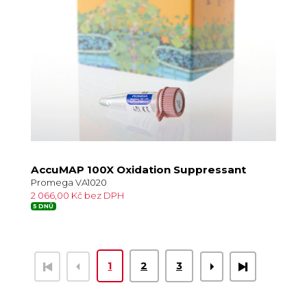
AccuMAP 100X Oxidation Suppressant
Promega VA1020
2 066,00 Kč bez DPH
5 DNŮ
1
2
3