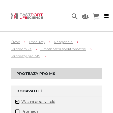
Úvod
Produkty
Reagencie
Proteomika
Hmotnostní spektrometrie
Proteázy pro MS
PROTEÁZY PRO MS
DODAVATELÉ
Všichni dodavatelé
Promega