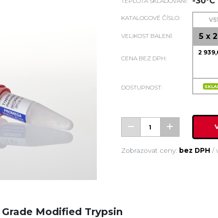
-30°C 
TEPLOTA SKLADOVÁNÍ:
KATALOGOVÉ ČÍSLO:
V5
5 x 
VELIKOST BALENÍ:
2 939
CENA BEZ DPH:
DOSTUPNOST:
SKL
Zobrazovat ceny:
bez DPH
/
Grade Modified Trypsin