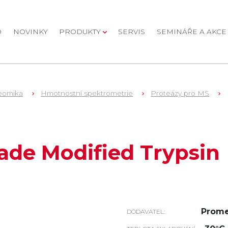
D
NOVINKY
PRODUKTY
SERVIS
SEMINÁŘE A AKCE
eomika
Hmotnostní spektrometrie
Proteázy pro MS
ade Modified Trypsin
Prom
DODAVATEL: