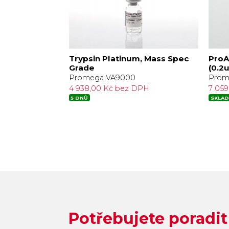
e Modified
Trypsin Platinum, Mass Spec
ProA
Grade
(0.2u
Promega VA9000
Prom
PH
4 938,00 Kč bez DPH
7 05
5 DNŮ
SKLAD
Potřebujete poradit