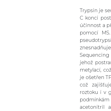
Trypsin je se
C konci post
účinnost a př
pomocí MS. 
pseudotrypsi
znesnadňuje 
Sequencing G
jehož postra
metylací, což
je ošetřen T
což zajišťu
roztoku i v 
podmínkám 
acetonitril