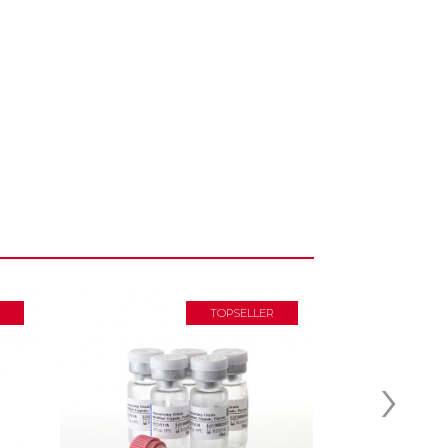
TOPSELLER
›