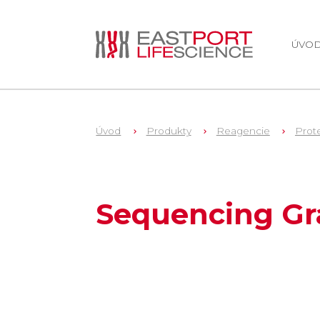
ÚVO
Úvod
Produkty
Reagencie
Prot
109
V5117
Sequencing Gr