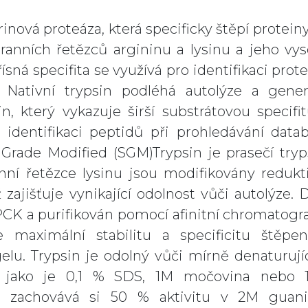
rinová proteáza, která specificky štěpí protein
ranních řetězců argininu a lysinu a jeho vy
ísná specifita se využívá pro identifikaci prot
Nativní trypsin podléhá autolýze a gener
n, který vykazuje širší substrátovou specifi
identifikaci peptidů při prohledávání datab
rade Modified (SGM)Trypsin je prasečí tryp
nní řetězce lysinu jsou modifikovány redukt
 zajišťuje vynikající odolnost vůči autolýze. 
PCK a purifikován pomocí afinitní chromatogra
je maximální stabilitu a specificitu štěpe
gelu. Trypsin je odolný vůči mírně denaturuj
jako je 0,1 % SDS, 1M močovina nebo 
 a zachovává si 50 % aktivitu v 2M guani