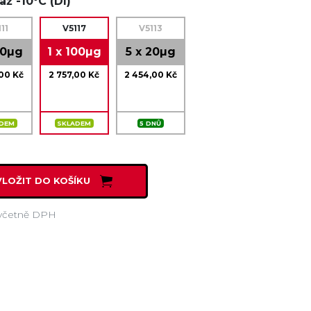
až -10°C (DI)
111
V5117
V5113
20µg
1 x 100µg
5 x 20µg
,00 Kč
2 757,00 Kč
2 454,00 Kč
ADEM
SKLADEM
5 DNŮ
VLOŽIT DO KOŠÍKU
včetně DPH