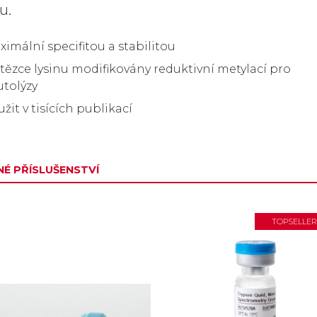
u.
ximální specifitou a stabilitou
tězce lysinu modifikovány reduktivní metylací pro
utolýzy
it v tisících publikací
É PŘÍSLUŠENSTVÍ
TOPSELLER