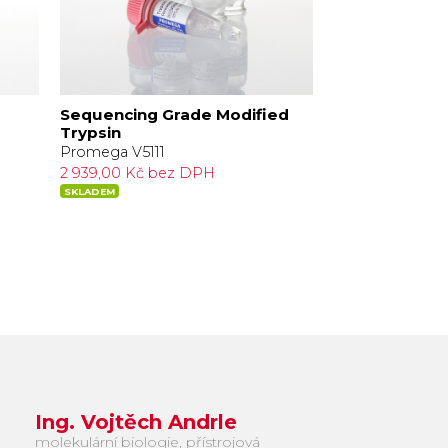
Sequencing Grade Modified
Trypsin/Lys-C
Trypsin
Grade
Promega V5111
Promega V5071
2 939,00 Kč bez DPH
1 727,00 Kč be
SKLADEM
5 DNŮ
Ing. Vojtěch Andrle
molekulární biologie, přístrojová