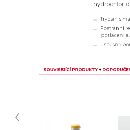
hydrochlorid
Trypsin s ma
Postranní ře
potlačení a
Úspěšně použ
SOUVISEJÍCÍ PRODUKTY
+
DOPORUČEN
‹