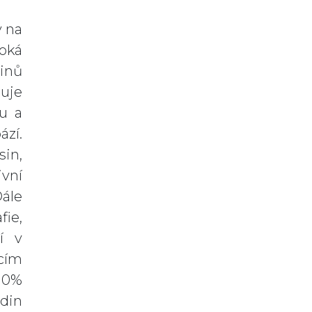
y na
soká
einů
uje
tu a
ází.
sin,
ivní
Dále
fie,
ní v
ícím
10%
din