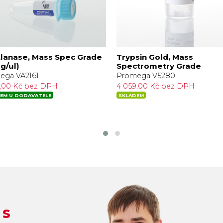
lanase, Mass Spec Grade
Trypsin Gold, Mass
g/ul)
Spectrometry Grade
ega VA2161
Promega V5280
9,00 Kč bez DPH
4 059,00 Kč bez DPH
EM U DODAVATELE
SKLADEM
 s