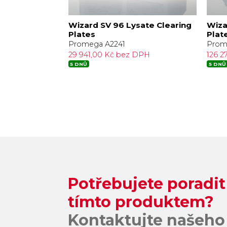
ok Stopcocks
Wizard SV 96 Lysate Clearing
Wiza
Plates
Plat
Promega A2241
Prom
PH
29 941,00 Kč bez DPH
126 
5 DNŮ
5 DNŮ
Potřebujete poradit
tímto produktem?
Kontaktujte našeho