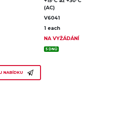
+15°C až +30°C
(AC)
V6041
1 each
NA VYŽÁDÁNÍ
5 DNŮ
U NABÍDKU