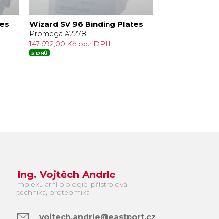
tes
Wizard SV 96 Binding Plates
Vac-Man 96 V
Promega A2278
Promega A2291
147 592,00 Kč bez DPH
28 049,00 Kč 
5 DNŮ
5 DNŮ
Ing. Vojtěch Andrle
molekulární biologie, přístrojová
technika, proteomika
vojtech.andrle@eastport.cz