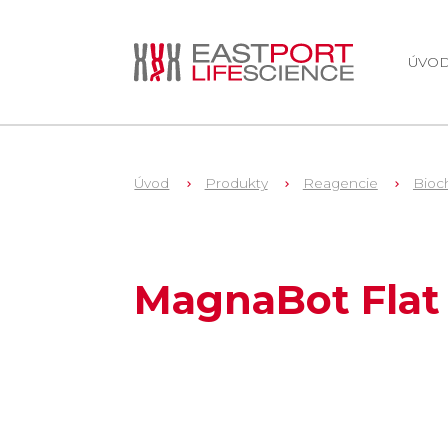
ÚVO
Úvod
Produkty
Reagencie
Bioch
1
V6041
MagnaBot Flat