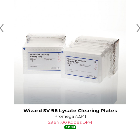
‹
Wizard SV 96 Lysate Clearing Plates
Promega A2241
29 941,00 Kč bez DPH
5 DNŮ