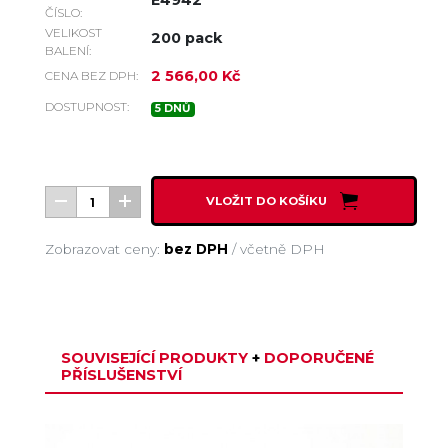
E4942
ČÍSLO:
VELIKOST
200 pack
BALENÍ:
2 566,00 Kč
CENA BEZ DPH:
DOSTUPNOST:
5 DNŮ
VLOŽIT DO KOŠÍKU
Zobrazovat ceny:
bez DPH
/
včetně DPH
SOUVISEJÍCÍ PRODUKTY
+
DOPORUČENÉ
PŘÍSLUŠENSTVÍ