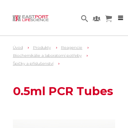
Úvod
Produkty
Reagencie
Biochemikálie a laboratorní potřeby
Špičky a příslušenství
1
E4942
0.5ml PCR Tubes