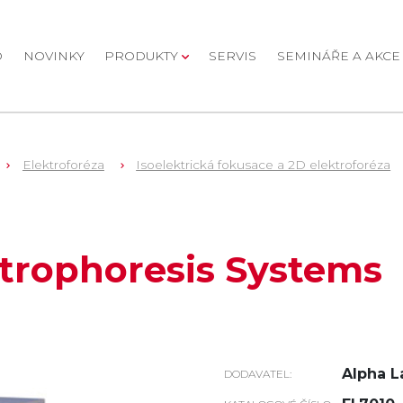
D
NOVINKY
PRODUKTY
SERVIS
SEMINÁŘE A AKCE
Elektroforéza
Isoelektrická fokusace a 2D elektroforéza
ectrophoresis Systems
Alpha L
DODAVATEL: