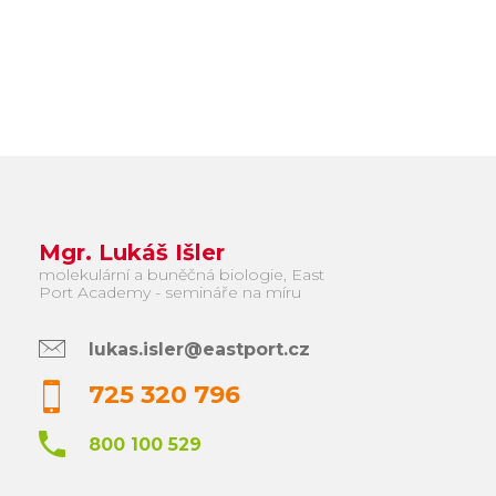
Mgr. Lukáš Išler
molekulární a buněčná biologie, East
Port Academy - semináře na míru
lukas.isler@eastport.cz
725 320 796
800 100 529