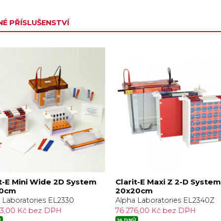
É PŘÍSLUŠENSTVÍ
it-E Mini Wide 2D System
Clarit-E Maxi Z 2-D Syste
10cm
20x20cm
 Laboratories EL2330
Alpha Laboratories EL2340Z
03,00 Kč bez DPH
76 276,00 Kč bez DPH
Ů
14 DNŮ