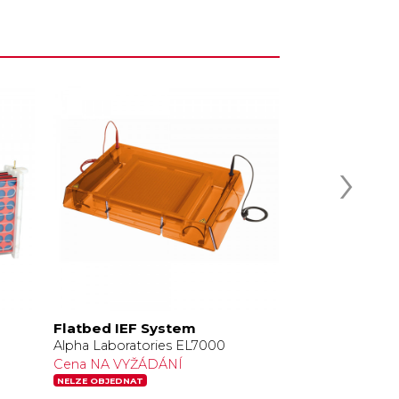
›
m
Flatbed IEF System
Replacement 
electrode
Alpha Laboratories EL7000
Alpha Laborator
Cena NA VYŽÁDÁNÍ
9 011,00 Kč be
NELZE OBJEDNAT
14 DNŮ