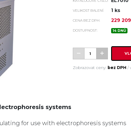
EL7010
KATALOGOVÉ ČÍSLO:
1 ks
VELIKOST BALENÍ:
229 209
CENA BEZ DPH:
DOSTUPNOST:
14 DNŮ
VL
Zobrazovat ceny:
bez DPH
/
 Electrophoresis systems
culating for use with electrophoresis systems