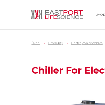
ÚVO
Úvod
Produkty
Přístrojová technika
1
EL7010
Chiller For El