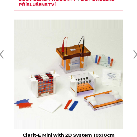
PŘÍSLUŠENSTVÍ
‹
os
Clarit-E Mini with 2D System 10x10cm