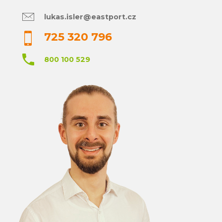
lukas.isler@eastport.cz
725 320 796
800 100 529