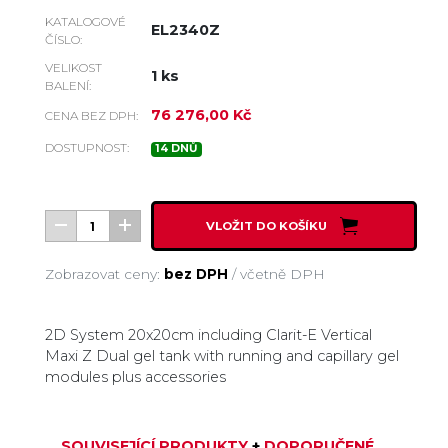
KATALOGOVÉ
EL2340Z
ČÍSLO:
VELIKOST
1 ks
BALENÍ:
76 276,00 Kč
CENA BEZ DPH:
DOSTUPNOST:
14 DNŮ
VLOŽIT DO KOŠÍKU
Zobrazovat ceny:
bez DPH
/
včetně DPH
2D System 20x20cm including Clarit-E Vertical
Maxi Z Dual gel tank with running and capillary gel
modules plus accessories
SOUVISEJÍCÍ PRODUKTY
+
DOPORUČENÉ