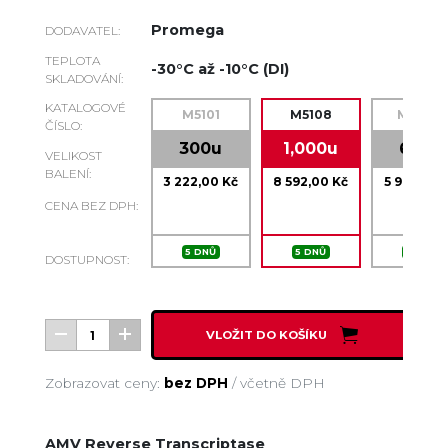
Promega
DODAVATEL:
TEPLOTA
-30°C až -10°C (DI)
SKLADOVÁNÍ:
KATALOGOVÉ
M5101
M5108
M9004
ČÍSLO:
300u
1,000u
600u
VELIKOST
BALENÍ:
3 222,00 Kč
8 592,00 Kč
5 976,00 
CENA BEZ DPH:
5 DNŮ
5 DNŮ
5 DNŮ
DOSTUPNOST:
VLOŽIT DO KOŠÍKU
Zobrazovat ceny:
bez DPH
/
včetně DPH
AMV Reverse Transcriptase