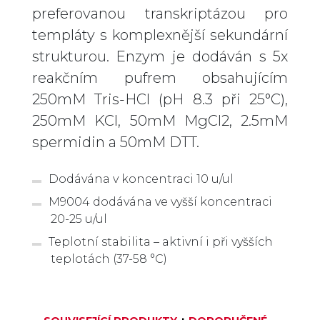
preferovanou transkriptázou pro
templáty s komplexnější sekundární
strukturou. Enzym je dodáván s 5x
reakčním pufrem obsahujícím
250mM Tris-HCl (pH 8.3 při 25°C),
250mM KCl, 50mM MgCl2, 2.5mM
spermidin a 50mM DTT.
Dodávána v koncentraci 10 u/ul
M9004 dodávána ve vyšší koncentraci
20-25 u/ul
Teplotní stabilita – aktivní i při vyšších
teplotách (37-58 °C)