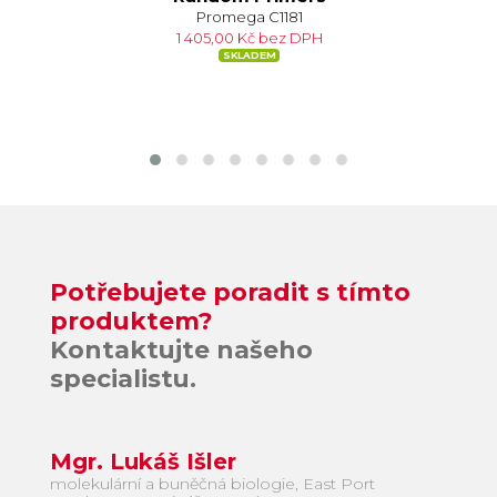
Promega C1181
1 405,00 Kč bez DPH
SKLADEM
Potřebujete poradit s tímto
produktem?
Kontaktujte našeho
specialistu.
Mgr. Lukáš Išler
molekulární a buněčná biologie, East Port