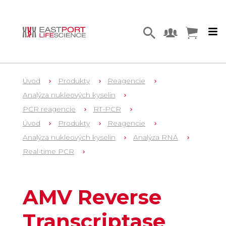
Úvod
Produkty
Reagencie
Analýza nukleových kyselin
PCR reagencie
RT-PCR
Úvod
Produkty
Reagencie
Analýza nukleových kyselin
Analýza RNA
Real-time PCR
1
M5108
AMV Reverse
Transcriptase