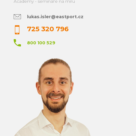
Academy - semináře na míru
lukas.isler@eastport.cz
725 320 796
800 100 529