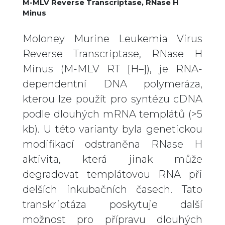
M-MLV Reverse Transcriptase, RNase H
Minus
Moloney Murine Leukemia Virus
Reverse Transcriptase, RNase H
Minus (M-MLV RT [H–]), je RNA-
dependentní DNA polymeráza,
kterou lze použít pro syntézu cDNA
podle dlouhých mRNA templátů (>5
kb). U této varianty byla genetickou
modifikací odstraněna RNase H
aktivita, která jinak může
degradovat templátovou RNA při
delších inkubačních časech. Tato
transkriptáza poskytuje další
možnost pro přípravu dlouhých