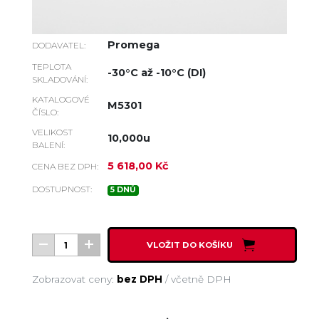
Promega
DODAVATEL:
TEPLOTA
-30°C až -10°C (DI)
SKLADOVÁNÍ:
KATALOGOVÉ
M5301
ČÍSLO:
VELIKOST
10,000u
BALENÍ:
5 618,00 Kč
CENA BEZ DPH:
DOSTUPNOST:
5 DNŮ
VLOŽIT DO KOŠÍKU
Zobrazovat ceny:
bez DPH
/
včetně DPH