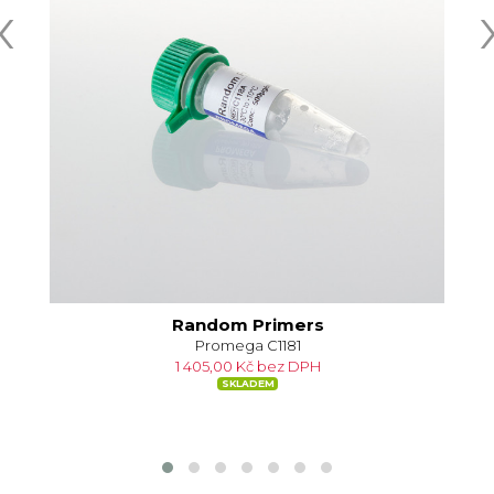
‹
Random Primers
Promega C1181
1 405,00 Kč bez DPH
SKLADEM