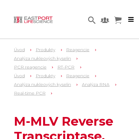
Úvod
Produkty
Reagencie
Analýza nukleových kyselin
PCR reagencie
RT-PCR
Úvod
Produkty
Reagencie
Analýza nukleových kyselin
Analýza RNA
Real-time PCR
6
M5301
M-MLV Reverse
Transcriptase,