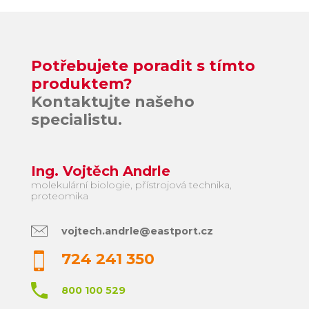
Potřebujete poradit s tímto
produktem?
Kontaktujte našeho
specialistu.
Ing. Vojtěch Andrle
molekulární biologie, přístrojová technika,
proteomika
vojtech.andrle@eastport.cz
724 241 350
800 100 529