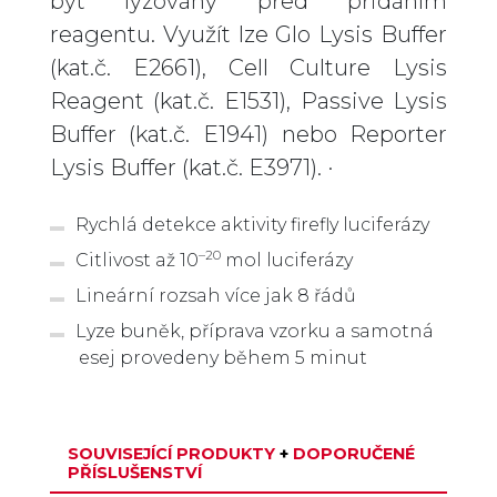
být lyzovány před přidáním
reagentu. Využít lze Glo Lysis Buffer
(kat.č. E2661), Cell Culture Lysis
Reagent (kat.č. E1531), Passive Lysis
Buffer (kat.č. E1941) nebo Reporter
Lysis Buffer (kat.č. E3971). ·
Rychlá detekce aktivity firefly luciferázy
–20
Citlivost až 10
mol luciferázy
Lineární rozsah více jak 8 řádů
Lyze buněk, příprava vzorku a samotná
esej provedeny během 5 minut
SOUVISEJÍCÍ PRODUKTY
+
DOPORUČENÉ
PŘÍSLUŠENSTVÍ