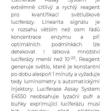
extrémně citlivý a rychlý reagent
pro kvantifikaci světluškové
luciferázy. Linearita signálu je
v rozsahu větším než osm řádů
koncentrace enzymu a při
optimálních podmínkách lze
detekovat i látková množství
-20
luciferázy menší než 10
. Reagent
generuje světlo, které je konstantní
po dobu alespoň 1 minuty a vyžaduje
tedy luminometry s automatickými
injektory. Luciferase Assay System
E4550 neobsahuje lyzační pufr a
buňky exprimující luciferázu musí