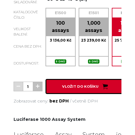
SKLADOVÁNÍ:
KATALOGOVÉ
E1500
E1501
E4550
ČÍSLO:
100
1,000
1,000
VELIKOST
assays
assays
assay
BALENÍ:
3 136,00 Kč
23 239,00 Kč
25 759,00 
CENA BEZ DPH:
5 DNŮ
5 DNŮ
5 DNŮ
DOSTUPNOST:
VLOŽIT DO KOŠÍKU
Zobrazovat ceny:
bez DPH
/
včetně DPH
Luciferase 1000 Assay System
Luciferase Assay System je