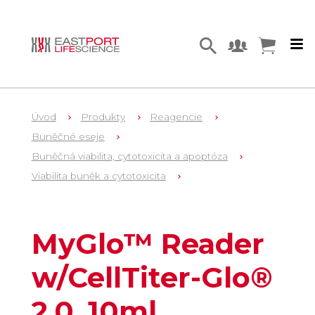
Úvod
Produkty
Reagencie
Buněčné eseje
Buněčná viabilita, cytotoxicita a apoptóza
Viabilita buněk a cytotoxicita
0
MG1010
MyGlo™ Reader
w/CellTiter-Glo®
2.0, 10ml