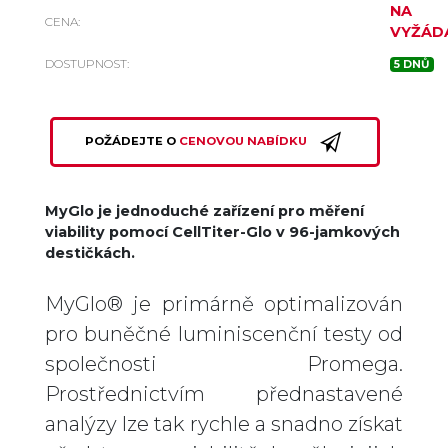
NA
CENA:
VYŽÁD
DOSTUPNOST:
5 DNŮ
POŽÁDEJTE O
CENOVOU NABÍDKU
MyGlo je jednoduché zařízení pro měření
viability pomocí CellTiter-Glo v 96-jamkových
destičkách.
MyGlo® je primárně optimalizován
pro buněčné luminiscenční testy od
společnosti Promega.
Prostřednictvím přednastavené
analýzy lze tak rychle a snadno získat