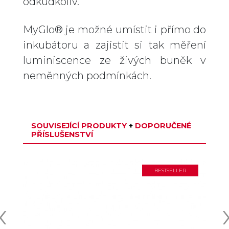
odkudkoliv.
MyGlo® je možné umístit i přímo do
inkubátoru a zajistit si tak měření
luminiscence ze živých buněk v
neměnných podmínkách.
SOUVISEJÍCÍ PRODUKTY
+
DOPORUČENÉ
PŘÍSLUŠENSTVÍ
BESTSELLER
‹