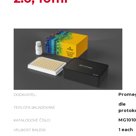
Prome
DODAVATEL:
dle
TEPLOTA SKLADOVÁNÍ:
protok
MG1010
KATALOGOVÉ ČÍSLO:
1 each
VELIKOST BALENÍ: