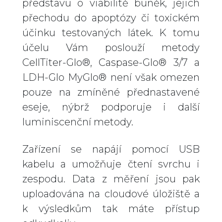
představu o viabilitě buněk, jejich
přechodu do apoptózy či toxickém
účinku testovaných látek. K tomu
účelu Vám poslouží metody
CellTiter-Glo®, Caspase-Glo® 3/7 a
LDH-Glo MyGlo® není však omezen
pouze na zmíněné přednastavené
eseje, nýbrž podporuje i další
luminiscenční metody.
Zařízení se napájí pomocí USB
kabelu a umožňuje čtení svrchu i
zespodu. Data z měření jsou pak
uploadována na cloudové úložiště a
k výsledkům tak máte přístup