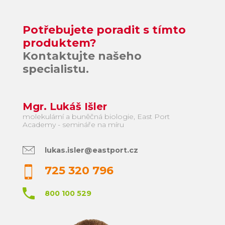
Potřebujete poradit s tímto
produktem?
Kontaktujte našeho
specialistu.
Mgr. Lukáš Išler
molekulární a buněčná biologie, East Port
Academy - semináře na míru
lukas.isler@eastport.cz
725 320 796
800 100 529