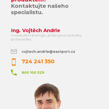
Kontaktujte našeho
specialistu.
Ing. Vojtěch Andrle
molekulární biologie, přístrojová technika,
proteomika
vojtech.andrle@eastport.cz
724 241 350
800 100 529