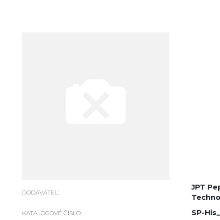
JPT Pe
DODAVATEL:
Techno
SP-His
KATALOGOVÉ ČÍSLO: