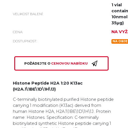
1 vial
contain
VELIKOST BALENÍ:
10nmol 
35µg)
NA VYŽ
CENA:
DOSTUPNOST:
NA OBJE
POŽÁDEJTE O
CENOVOU NABÍDKU
Histone Peptide H2A 1:20 K13ac
(H2A.1\1BE\1D\1H\1J)
C-terminally biotinylated purified Histone peptide
carrying 1 modification (K13ac) derived from
human Histone H2A, H2A.1\1BE\1D\1H\1J. Protein
name: Histones. Specification: C-terminally
biotinylated synthetic Histone peptide carrying 1