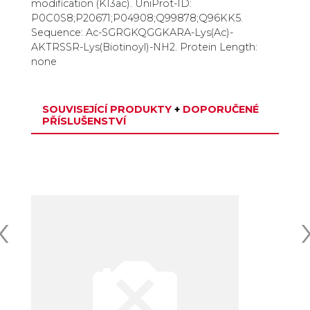
modification (K13ac). UniProt-ID:
P0C0S8;P20671;P04908;Q99878;Q96KK5.
Sequence: Ac-SGRGKQGGKARA-Lys(Ac)-
AKTRSSR-Lys(Biotinoyl)-NH2. Protein Length:
none
SOUVISEJÍCÍ PRODUKTY
+
DOPORUČENÉ
PŘÍSLUŠENSTVÍ
‹