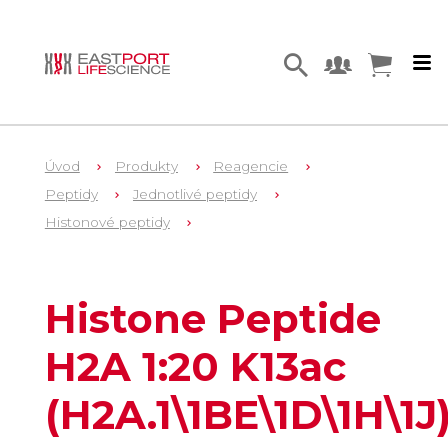
Úvod
Produkty
Reagencie
Peptidy
Jednotlivé peptidy
Histonové peptidy
1
SP-His_0007
Histone Peptide
H2A 1:20 K13ac
(H2A.1\1BE\1D\1H\1J