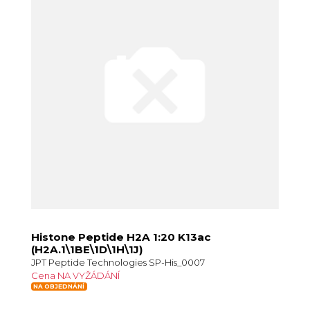
Histone Peptide H2A 1:20 K13ac
(H2A.1\1BE\1D\1H\1J)
JPT Peptide Technologies SP-His_0007
Cena NA VYŽÁDÁNÍ
NA OBJEDNÁNÍ