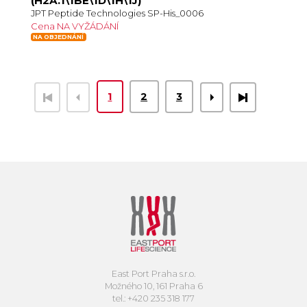
(H2A.1\1BE\1D\1H\1J)
JPT Peptide Technologies SP-His_0006
Cena NA VYŽÁDÁNÍ
NA OBJEDNÁNÍ
1
2
3
East Port Praha s.r.o.
Možného 10, 161 Praha 6
tel.: +420 235 318 177