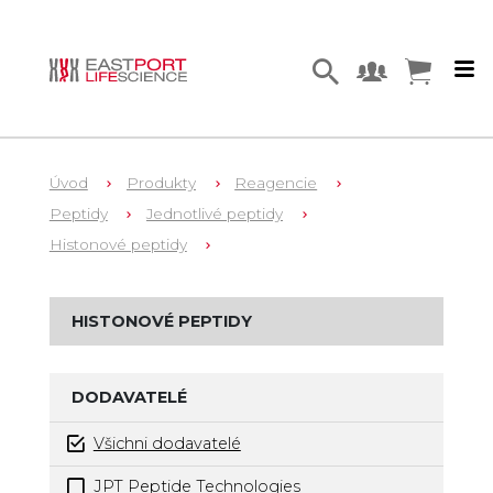
Úvod
Produkty
Reagencie
Peptidy
Jednotlivé peptidy
Histonové peptidy
HISTONOVÉ PEPTIDY
DODAVATELÉ
Všichni dodavatelé
JPT Peptide Technologies