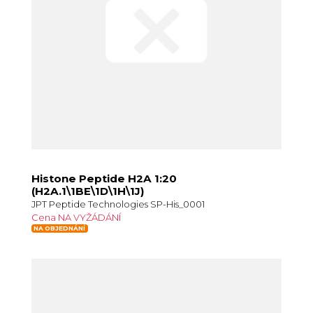
Histone Peptide H2A 1:20
(H2A.1\1BE\1D\1H\1J)
JPT Peptide Technologies SP-His_0001
Cena NA VYŽÁDÁNÍ
NA OBJEDNÁNÍ