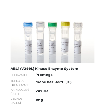
ABL1 (V299L) Kinase Enzyme System
Promega
DODAVATEL:
TEPLOTA
méně než -65°C (DI)
SKLADOVÁNÍ:
KATALOGOVÉ
VA7013
ČÍSLO:
VELIKOST
1mg
BALENÍ: