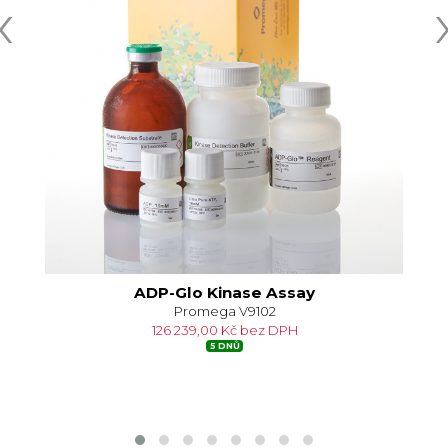
‹
ADP-Glo Kinase Assay
Promega V9102
126 239,00 Kč bez DPH
5 DNŮ