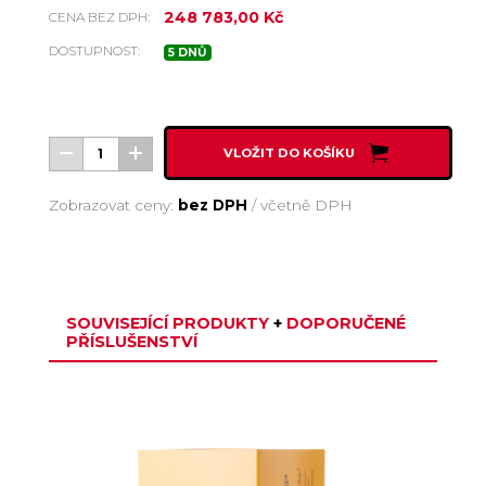
248 783,00 Kč
CENA BEZ DPH:
DOSTUPNOST:
5 DNŮ
VLOŽIT DO KOŠÍKU
Zobrazovat ceny:
bez DPH
/
včetně DPH
SOUVISEJÍCÍ PRODUKTY
+
DOPORUČENÉ
PŘÍSLUŠENSTVÍ