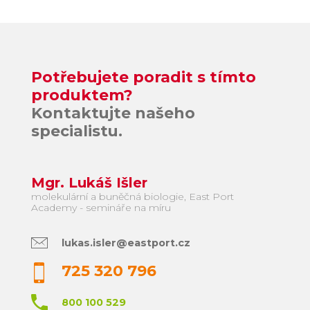
Potřebujete poradit s tímto
produktem?
Kontaktujte našeho
specialistu.
Mgr. Lukáš Išler
molekulární a buněčná biologie, East Port
Academy - semináře na míru
lukas.isler@eastport.cz
725 320 796
800 100 529