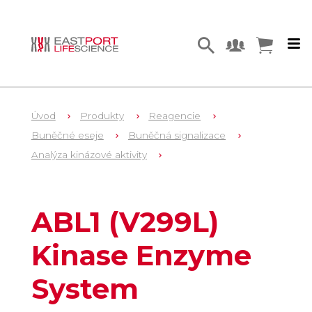
Úvod
Produkty
Reagencie
Buněčné eseje
Buněčná signalizace
Analýza kinázové aktivity
1
VA7013
ABL1 (V299L)
Kinase Enzyme
System