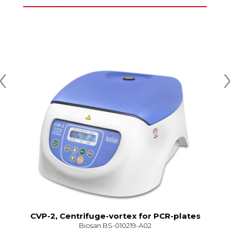
‹
CVP-2, Centrifuge-vortex for PCR-plates
FV
Biosan BS-010219-A02