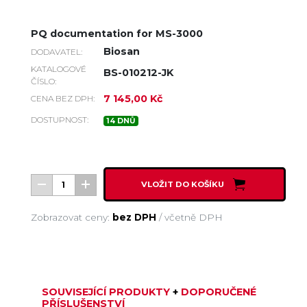
PQ documentation for MS-3000
Biosan
DODAVATEL:
KATALOGOVÉ
BS-010212-JK
ČÍSLO:
7 145,00 Kč
CENA BEZ DPH:
DOSTUPNOST:
14 DNŮ
VLOŽIT DO KOŠÍKU
Zobrazovat ceny:
bez DPH
/
včetně DPH
SOUVISEJÍCÍ PRODUKTY
+
DOPORUČENÉ
PŘÍSLUŠENSTVÍ